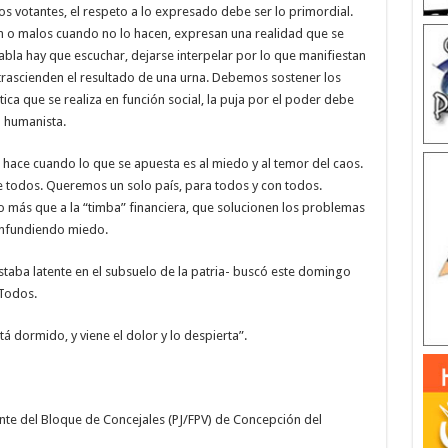
s votantes, el respeto a lo expresado debe ser lo primordial.
n o malos cuando no lo hacen, expresan una realidad que se
abla hay que escuchar, dejarse interpelar por lo que manifiestan
trascienden el resultado de una urna. Debemos sostener los
tica que se realiza en función social, la puja por el poder debe
o humanista.
 hace cuando lo que se apuesta es al miedo y al temor del caos.
 todos. Queremos un solo país, para todos y con todos.
 más que a la “timba” financiera, que solucionen los problemas
 infundiendo miedo.
staba latente en el subsuelo de la patria- buscó este domingo
 Todos.
á dormido, y viene el dolor y lo despierta”.
idente del Bloque de Concejales (PJ/FPV) de Concepción del