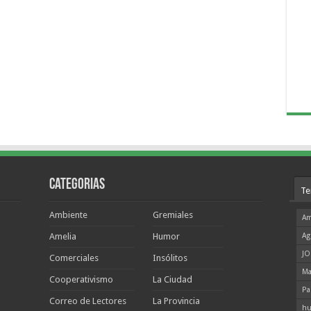
Categorias
Te
Ambiente
Gremiales
Am
Amelia
Humor
Ag
JO
Comerciales
Insólitos
Ma
Cooperativismo
La Ciudad
Pa
Correo de Lectores
La Provincia
hu