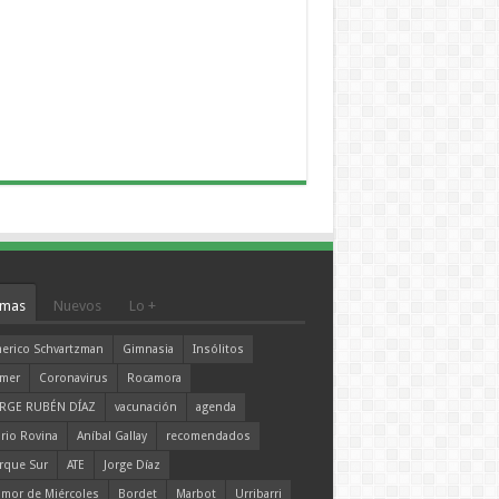
mas
Nuevos
Lo +
erico Schvartzman
Gimnasia
Insólitos
mer
Coronavirus
Rocamora
RGE RUBÉN DÍAZ
vacunación
agenda
rio Rovina
Aníbal Gallay
recomendados
rque Sur
ATE
Jorge Díaz
mor de Miércoles
Bordet
Marbot
Urribarri