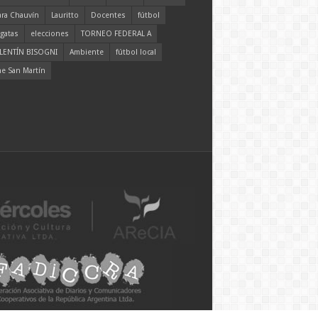
ara Chauvín
Lauritto
Docentes
fútbol
gatas
elecciones
TORNEO FEDERAL A
LENTÍN BISOGNI
Ambiente
fútbol local
ne San Martín