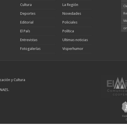
Cultura
La Región
Cl
Deportes
Novedades
Re
VA
Editorial
Policiales
ci
El País
Política
Entrevistas
Ultimas noticias
Fotogalerías
Visperhumor
cación y Cultura
INAES.