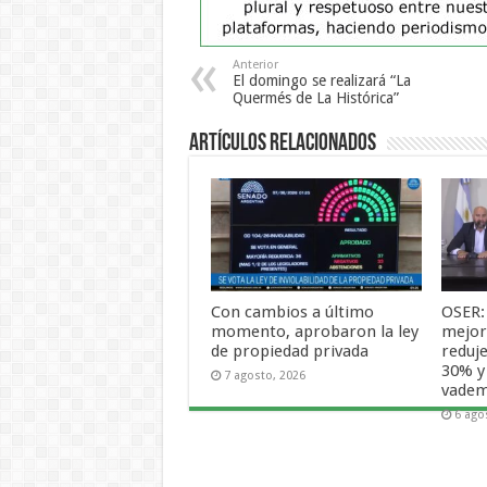
Anterior
El domingo se realizará “La
Quermés de La Histórica”
Artículos Relacionados
Con cambios a último
OSER:
momento, aprobaron la ley
mejora
de propiedad privada
reduje
30% y
7 agosto, 2026
vade
6 ago