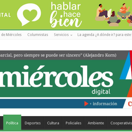
 de Miércoles
Columnistas
Servicios
La agenda ¿A dónde ir? para este 
a
Política
Deportes
Cultura
Policiales
Ambiente
Cooperativi