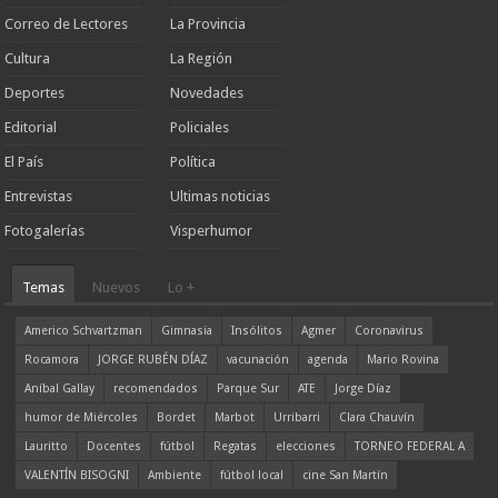
Correo de Lectores
La Provincia
Cultura
La Región
Deportes
Novedades
Editorial
Policiales
El País
Política
Entrevistas
Ultimas noticias
Fotogalerías
Visperhumor
Temas
Nuevos
Lo +
Americo Schvartzman
Gimnasia
Insólitos
Agmer
Coronavirus
Rocamora
JORGE RUBÉN DÍAZ
vacunación
agenda
Mario Rovina
Aníbal Gallay
recomendados
Parque Sur
ATE
Jorge Díaz
humor de Miércoles
Bordet
Marbot
Urribarri
Clara Chauvín
Lauritto
Docentes
fútbol
Regatas
elecciones
TORNEO FEDERAL A
VALENTÍN BISOGNI
Ambiente
fútbol local
cine San Martín