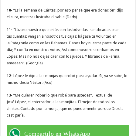
10-
“Es la semana de Cáritas, por eso pensé que era donación” dijo
el cura, mientras lustraba el sable (Dady)
11-
"Lázaro nuestro que estás con las bóvedas, santificadas sean
tus cuentas; vengan a nosotros tus cajas; hágase tu Voluntad en
la Patagonia como en las Bahamas. Danos hoy nuestra parte de cada
día; Y confía en nuestros votos, Así como nosotros confiamos en
López; Mas no nos dejés caer con los jueces, Y líbranos de Fariña,
ameeeen”. (Georgie)
12-
López le dijo a las monjas que robó para ayudar. Sí, ya se sabe, lo
mismo decía Néstor. (Aco)
13-
“Me quieren robar lo que robé para ustedes”. Textual de
José López, el enterrador, a las monjitas. El mejor de todos los
chistes. Contado por la monja, que no puede mentir porque Dios la
castigaría.
Compartilo en WhatsApp