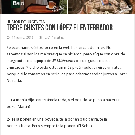
HUMOR DE URGENCIA
TRECE CHISTES CON LÓPEZ EL ENTERRADOR
14 junio, 2016
3,617 Visitas
Seleccionamos éstos, pero en la web han circulado miles. No
sabemos si son los mejores que se hicieron, pero sí que son obra de
integrantes del equipo de
El Miércoles
o de algunas de sus
amistades. Y dicho todo esto, sin más preámbulo, a reírse un rato...
porque si lo tomamos en serio, es para echarnos todos juntos a llorar.
De nada.
1-
La monja dijo: enterrámela toda, y el boludo se puso a hacer un
pozo (Martín)
2-
Te la ponen en una bóveda, te la ponen bajo tierra, te la
ponen afuera. Pero siempre te la ponen. (El Seba)