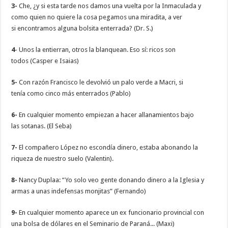
3-
Che, ¿y si esta tarde nos damos una vuelta por la Inmaculada y
como quien no quiere la cosa pegamos una miradita, a ver
si encontramos alguna bolsita enterrada? (Dr. S.)
4
- Unos la entierran, otros la blanquean. Eso sí: ricos son
todos (Casper e Isaias)
5-
Con razón Francisco le devolvió un palo verde a Macri, si
tenía como cinco más enterrados (Pablo)
6-
En cualquier momento empiezan a hacer allanamientos bajo
las sotanas. (El Seba)
7-
El compañero López no escondía dinero, estaba abonando la
riqueza de nuestro suelo (Valentin).
8-
Nancy Duplaa: “Yo solo veo gente donando dinero a la Iglesia y
armas a unas indefensas monjitas” (Fernando)
9-
En cualquier momento aparece un ex funcionario provincial con
una bolsa de dólares en el Seminario de Paraná... (Maxi)