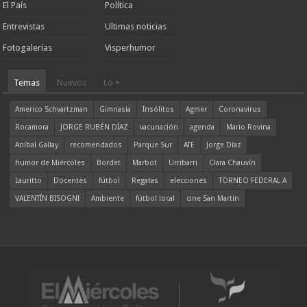
El País
Política
Entrevistas
Ultimas noticias
Fotogalerías
Visperhumor
Temas
Nuevos
Lo +
Americo Schvartzman
Gimnasia
Insólitos
Agmer
Coronavirus
Rocamora
JORGE RUBÉN DÍAZ
vacunación
agenda
Mario Rovina
Aníbal Gallay
recomendados
Parque Sur
ATE
Jorge Díaz
humor de Miércoles
Bordet
Marbot
Urribarri
Clara Chauvín
Lauritto
Docentes
fútbol
Regatas
elecciones
TORNEO FEDERAL A
VALENTÍN BISOGNI
Ambiente
fútbol local
cine San Martín