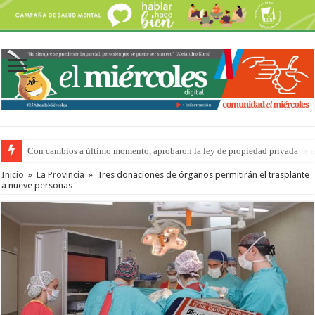
Con cambios a último momento, aprobaron la ley de propiedad privada
Adopción en Entre Ríos: el 35% de los 90 niños, niñas y adolescentes que 
Inicio
»
La Provincia
»
Tres donaciones de órganos permitirán el trasplante
a nueve personas