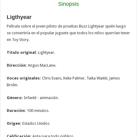
Sinopsis
Ligthyear
Película sobre el joven piloto de pruebas Buzz Lightyear quién luego
se convertiría en el popular juguete que todos los niños querrían tener
en Toy Story.
Título original:
Lightyear.
Dirección:
Angus MacLane.
Voces originales:
Chris Evans, Keke Palmer, Taika Waititi, James
Brolin.
Género:
Infantil - animación.
Duración:
100 minutos.
Origen:
Estados Unidos
Calificación:
Apta para todo público.