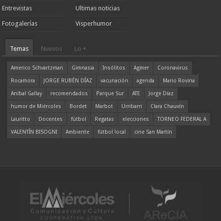
Entrevistas
Ultimas noticias
Fotogalerías
Visperhumor
Temas
Nuevos
Lo +
Americo Schvartzman
Gimnasia
Insólitos
Agmer
Coronavirus
Rocamora
JORGE RUBÉN DÍAZ
vacunación
agenda
Mario Rovina
Aníbal Gallay
recomendados
Parque Sur
ATE
Jorge Díaz
humor de Miércoles
Bordet
Marbot
Urribarri
Clara Chauvín
Lauritto
Docentes
fútbol
Regatas
elecciones
TORNEO FEDERAL A
VALENTÍN BISOGNI
Ambiente
fútbol local
cine San Martín