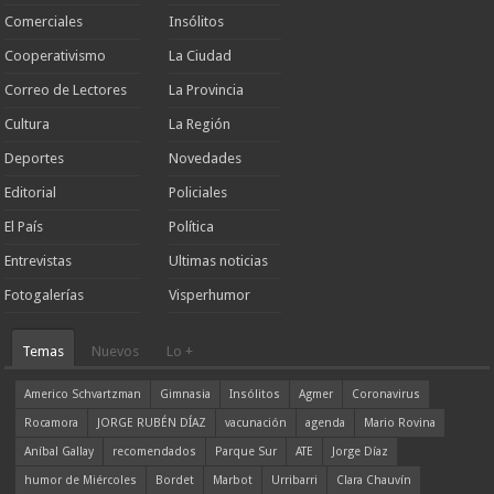
Comerciales
Insólitos
Cooperativismo
La Ciudad
Correo de Lectores
La Provincia
Cultura
La Región
Deportes
Novedades
Editorial
Policiales
El País
Política
Entrevistas
Ultimas noticias
Fotogalerías
Visperhumor
Temas
Nuevos
Lo +
Americo Schvartzman
Gimnasia
Insólitos
Agmer
Coronavirus
Rocamora
JORGE RUBÉN DÍAZ
vacunación
agenda
Mario Rovina
Aníbal Gallay
recomendados
Parque Sur
ATE
Jorge Díaz
humor de Miércoles
Bordet
Marbot
Urribarri
Clara Chauvín