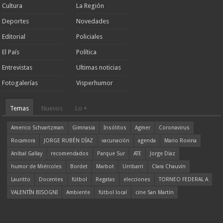
Cultura
La Región
Deportes
Novedades
Editorial
Policiales
El País
Política
Entrevistas
Ultimas noticias
Fotogalerías
Visperhumor
Temas
Nuevos
Lo +
Americo Schvartzman
Gimnasia
Insólitos
Agmer
Coronavirus
Rocamora
JORGE RUBÉN DÍAZ
vacunación
agenda
Mario Rovina
Aníbal Gallay
recomendados
Parque Sur
ATE
Jorge Díaz
humor de Miércoles
Bordet
Marbot
Urribarri
Clara Chauvín
Lauritto
Docentes
fútbol
Regatas
elecciones
TORNEO FEDERAL A
VALENTÍN BISOGNI
Ambiente
fútbol local
cine San Martín