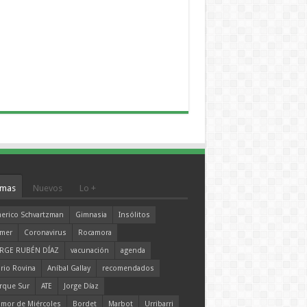
mas
Nuevos
Lo +
erico Schvartzman
Gimnasia
Insólitos
mer
Coronavirus
Rocamora
RGE RUBÉN DÍAZ
vacunación
agenda
rio Rovina
Aníbal Gallay
recomendados
rque Sur
ATE
Jorge Díaz
mor de Miércoles
Bordet
Marbot
Urribarri