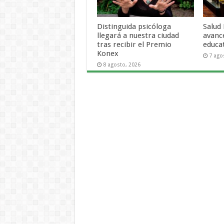
Distinguida psicóloga
Salud
llegará a nuestra ciudad
avanc
tras recibir el Premio
educat
Konex
7 ago
8 agosto, 2026