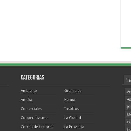
Categorias
Te
Ambiente
Gremiales
Am
Amelia
Humor
Ag
JO
Comerciales
Insólitos
Ma
Cooperativismo
La Ciudad
Pa
Correo de Lectores
La Provincia
hu