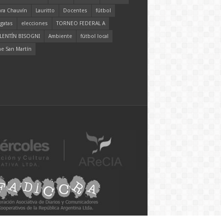
ara Chauvín
Lauritto
Docentes
fútbol
gatas
elecciones
TORNEO FEDERAL A
LENTÍN BISOGNI
Ambiente
fútbol local
ne San Martín