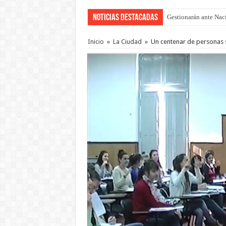
Noticias Destacadas
Gestionarán ante Nació
La media sanción a la
Inicio
»
La Ciudad
»
Un centenar de personas s