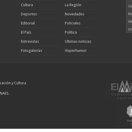
Cultura
La Región
Cl
Deportes
Novedades
Re
VA
Editorial
Policiales
ci
El País
Política
Entrevistas
Ultimas noticias
Fotogalerías
Visperhumor
cación y Cultura
INAES.