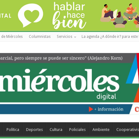
 de Miércoles
Columnistas
Servicios
La agenda ¿A dónde ir? para este 
Política
Deportes
Cultura
Policiales
Ambiente
Cooperativi