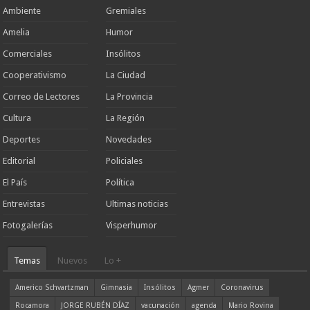
Ambiente
Gremiales
Amelia
Humor
Comerciales
Insólitos
Cooperativismo
La Ciudad
Correo de Lectores
La Provincia
Cultura
La Región
Deportes
Novedades
Editorial
Policiales
El País
Política
Entrevistas
Ultimas noticias
Fotogalerías
Visperhumor
Temas
Nuevos
Lo +
Americo Schvartzman
Gimnasia
Insólitos
Agmer
Coronavirus
Rocamora
JORGE RUBÉN DÍAZ
vacunación
agenda
Mario Rovina