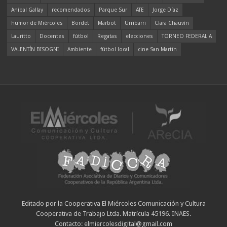
Aníbal Gallay
recomendados
Parque Sur
ATE
Jorge Díaz
humor de Miércoles
Bordet
Marbot
Urribarri
Clara Chauvín
Lauritto
Docentes
fútbol
Regatas
elecciones
TORNEO FEDERAL A
VALENTÍN BISOGNI
Ambiente
fútbol local
cine San Martín
Editado por la Cooperativa El Miércoles Comunicación y Cultura
Cooperativa de Trabajo Ltda. Matrícula 45196. INAES.
Contacto: elmiercolesdigital@gmail.com