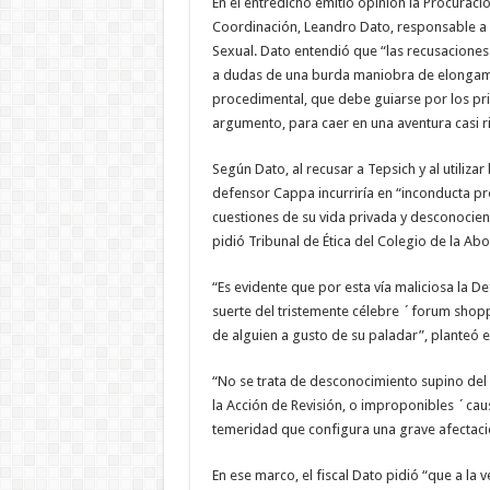
En el entredicho emitió opinión la Procuraci
Coordinación, Leandro Dato, responsable a s
Sexual. Dato entendió que “las recusacione
a dudas de una burda maniobra de elongami
procedimental, que debe guiarse por los pri
argumento, para caer en una aventura casi rid
Según Dato, al recusar a Tepsich y al utiliza
defensor Cappa incurriría en “inconducta pro
cuestiones de su vida privada y desconocien
pidió Tribunal de Ética del Colegio de la Ab
“Es evidente que por esta vía maliciosa la De
suerte del tristemente célebre ´forum shop
de alguien a gusto de su paladar”, planteó e
“No se trata de desconocimiento supino del 
la Acción de Revisión, o improponibles ´caus
temeridad que configura una grave afectació
En ese marco, el fiscal Dato pidió “que a la 