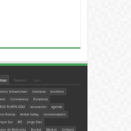
mas
Nuevos
Lo +
erico Schvartzman
Gimnasia
Insólitos
mer
Coronavirus
Rocamora
RGE RUBÉN DÍAZ
vacunación
agenda
rio Rovina
Aníbal Gallay
recomendados
rque Sur
ATE
Jorge Díaz
mor de Miércoles
Bordet
Marbot
Urribarri