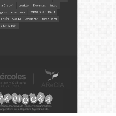
ara Chauvín
Lauritto
Docentes
fútbol
gatas
elecciones
TORNEO FEDERAL A
LENTÍN BISOGNI
Ambiente
fútbol local
ne San Martín