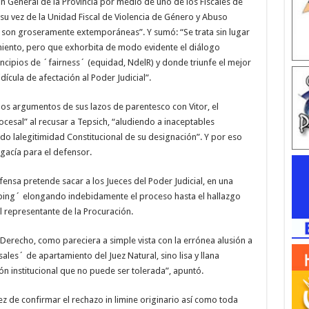
ón General de la Provincia por medio de uno de los Fiscales de
u vez de la Unidad Fiscal de Violencia de Género y Abuso
s son groseramente extemporáneas”. Y sumó: “Se trata sin lugar
ento, pero que exhorbita de modo evidente el diálogo
ncipios de ´fairness´ (equidad, NdelR) y donde triunfe el mejor
ícula de afectación al Poder Judicial”.
r los argumentos de sus lazos de parentesco con Vitor, el
cesal” al recusar a Tepsich, “aludiendo a inaceptables
do lalegitimidad Constitucional de su designación”. Y por eso
ogacía para el defensor.
fensa pretende sacar a los Jueces del Poder Judicial, en una
ping´ elongando indebidamente el proceso hasta el hallazgo
l representante de la Procuración.
Derecho, como pareciera a simple vista con la errónea alusión a
ales´ de apartamiento del Juez Natural, sino lisa y llana
n institucional que no puede ser tolerada”, apuntó.
vez de confirmar el rechazo in limine originario así como toda