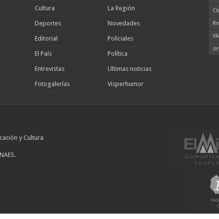
Cultura
La Región
Cl
Deportes
Novedades
Re
VA
Editorial
Policiales
ci
El País
Política
Entrevistas
Ultimas noticias
Fotogalerías
Visperhumor
cación y Cultura
INAES.