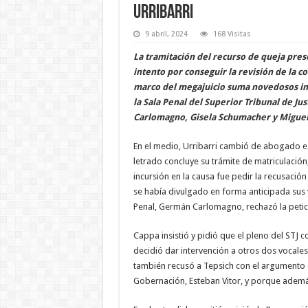
Urribarri
9 abril, 2024
168 Visitas
La tramitación del recurso de queja pres
intento por conseguir la revisión de la c
marco del megajuicio suma novedosos ingr
la Sala Penal del Superior Tribunal de Ju
Carlomagno, Gisela Schumacher y Miguel
En el medio, Urribarri cambió de abogado e
letrado concluye su trámite de matriculación
incursión en la causa fue pedir la recusaci
se había divulgado en forma anticipada sus v
Penal, Germán Carlomagno, rechazó la petic
Cappa insistió y pidió que el pleno del STJ 
decidió dar intervención a otros dos vocales
también recusó a Tepsich con el argumento d
Gobernación, Esteban Vitor, y porque ademá