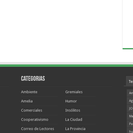
Categorias
Te
Ambiente
Gremiales
Am
Amelia
Humor
Ag
JO
Comerciales
Insólitos
Ma
Cooperativismo
La Ciudad
Pa
Correo de Lectores
La Provincia
hu