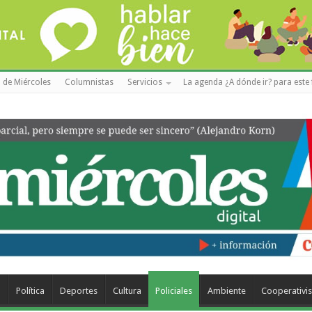
 de Miércoles
Columnistas
Servicios
La agenda ¿A dónde ir? para este 
a
Política
Deportes
Cultura
Policiales
Ambiente
Cooperativi