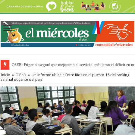
OSER: Frigerio aseguró que mejoraron el servicio, redujeron el déficit e
Por primera vez hicieron una cirugía de reconstrucción torácica en el Hospi
Inicio
»
El País
»
Un informe ubica a Entre Ríos en el puesto 15 del ranking
salarial docente del país