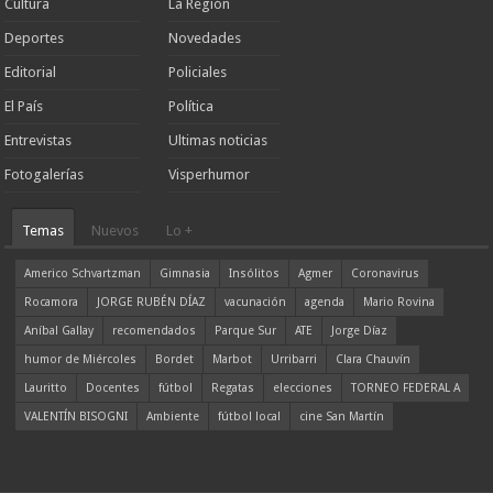
Cultura
La Región
Deportes
Novedades
Editorial
Policiales
El País
Política
Entrevistas
Ultimas noticias
Fotogalerías
Visperhumor
Temas
Nuevos
Lo +
Americo Schvartzman
Gimnasia
Insólitos
Agmer
Coronavirus
Rocamora
JORGE RUBÉN DÍAZ
vacunación
agenda
Mario Rovina
Aníbal Gallay
recomendados
Parque Sur
ATE
Jorge Díaz
humor de Miércoles
Bordet
Marbot
Urribarri
Clara Chauvín
Lauritto
Docentes
fútbol
Regatas
elecciones
TORNEO FEDERAL A
VALENTÍN BISOGNI
Ambiente
fútbol local
cine San Martín