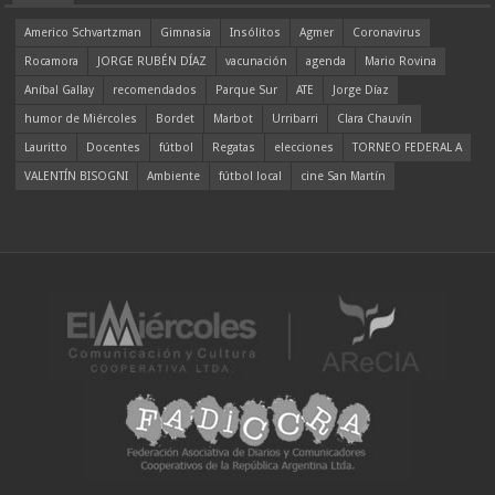
Americo Schvartzman
Gimnasia
Insólitos
Agmer
Coronavirus
Rocamora
JORGE RUBÉN DÍAZ
vacunación
agenda
Mario Rovina
Aníbal Gallay
recomendados
Parque Sur
ATE
Jorge Díaz
humor de Miércoles
Bordet
Marbot
Urribarri
Clara Chauvín
Lauritto
Docentes
fútbol
Regatas
elecciones
TORNEO FEDERAL A
VALENTÍN BISOGNI
Ambiente
fútbol local
cine San Martín