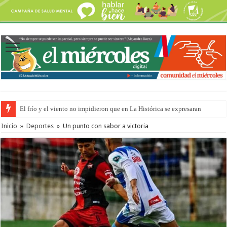
El frío y el viento no impidieron que en La Histórica se expresaran
OSER: Frigerio aseguró que mejoraron el servicio, redujeron el déficit e
Inicio
»
Deportes
»
Un punto con sabor a victoria