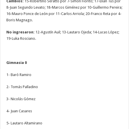
Cambios:
15-Robertino Seratto por 7-Simón Fiorito; 17-Elián Tus por
8-Juan Segundo Levato; 18-Marcos Giménez por 10-Guillermo Pereira;
16-Mauro Ponce de León por 11-Carlos Arriola; 20-Franco Reta por 4-
Boris Magnago.
No ingresaron:
12-Agustín Auil; 13-Lautaro Ojeda; 14-Lucas López;
19-Luka Rosciano.
Gimnasia 0
1- Baró Ramiro
2- Tomás Palladino
3- Nicolás Gómez
4- Juan Casares
5- Lautaro Altamirano