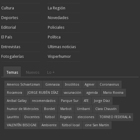
Cultura
La Región
Deportes
Novedades
Editorial
Policiales
El País
Política
Entrevistas
Ultimas noticias
Fotogalerías
Visperhumor
Temas
Nuevos
Lo +
Americo Schvartzman
Gimnasia
Insólitos
Agmer
Coronavirus
Rocamora
JORGE RUBÉN DÍAZ
vacunación
agenda
Mario Rovina
Aníbal Gallay
recomendados
Parque Sur
ATE
Jorge Díaz
humor de Miércoles
Bordet
Marbot
Urribarri
Clara Chauvín
Lauritto
Docentes
fútbol
Regatas
elecciones
TORNEO FEDERAL A
VALENTÍN BISOGNI
Ambiente
fútbol local
cine San Martín