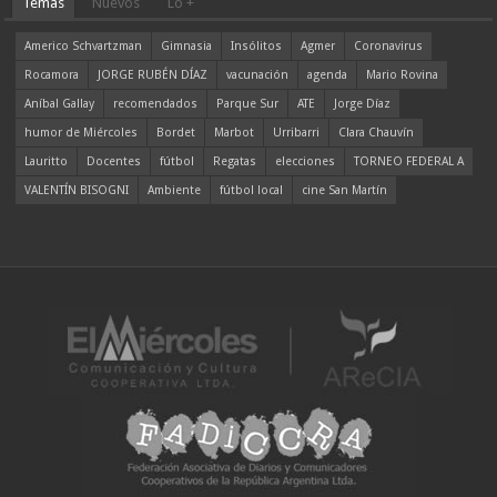
Temas
Nuevos
Lo +
Americo Schvartzman
Gimnasia
Insólitos
Agmer
Coronavirus
Rocamora
JORGE RUBÉN DÍAZ
vacunación
agenda
Mario Rovina
Aníbal Gallay
recomendados
Parque Sur
ATE
Jorge Díaz
humor de Miércoles
Bordet
Marbot
Urribarri
Clara Chauvín
Lauritto
Docentes
fútbol
Regatas
elecciones
TORNEO FEDERAL A
VALENTÍN BISOGNI
Ambiente
fútbol local
cine San Martín