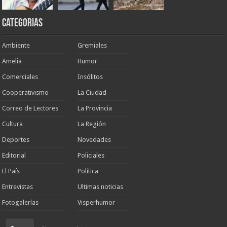
Categorias
Ambiente
Gremiales
Amelia
Humor
Comerciales
Insólitos
Cooperativismo
La Ciudad
Correo de Lectores
La Provincia
Cultura
La Región
Deportes
Novedades
Editorial
Policiales
El País
Política
Entrevistas
Ultimas noticias
Fotogalerías
Visperhumor