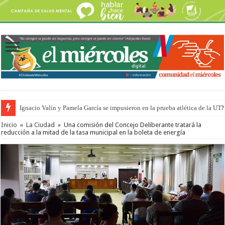
Ignacio Valín y Pamela García se impusieron en la prueba atlética de la UT
Traigo el litoral en mi canción: 100 años de Aníbal Sampayo
Inicio
»
La Ciudad
»
Una comisión del Concejo Deliberante tratará la
reducción a la mitad de la tasa municipal en la boleta de energía