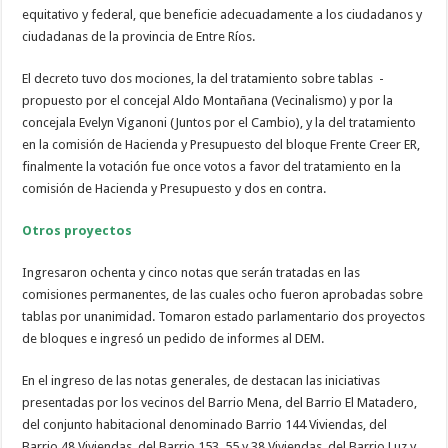
equitativo y federal, que beneficie adecuadamente a los ciudadanos y
ciudadanas de la provincia de Entre Ríos.
El decreto tuvo dos mociones, la del tratamiento sobre tablas -
propuesto por el concejal Aldo Montañana (Vecinalismo) y por la
concejala Evelyn Viganoni (Juntos por el Cambio), y la del tratamiento
en la comisión de Hacienda y Presupuesto del bloque Frente Creer ER,
finalmente la votación fue once votos a favor del tratamiento en la
comisión de Hacienda y Presupuesto y dos en contra.
Otros proyectos
Ingresaron ochenta y cinco notas que serán tratadas en las
comisiones permanentes, de las cuales ocho fueron aprobadas sobre
tablas por unanimidad. Tomaron estado parlamentario dos proyectos
de bloques e ingresó un pedido de informes al DEM.
En el ingreso de las notas generales, de destacan las iniciativas
presentadas por los vecinos del Barrio Mena, del Barrio El Matadero,
del conjunto habitacional denominado Barrio 144 Viviendas, del
Barrio 48 Viviendas, del Barrio 153, 55 y 38 Viviendas, del Barrio Luz y