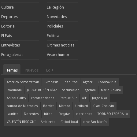
Cultura
La Región
Deportes
Novedades
Editorial
Policiales
El País
Política
Entrevistas
Ultimas noticias
Fotogalerías
Visperhumor
Temas
Nuevos
Lo +
Americo Schvartzman
Gimnasia
Insólitos
Agmer
Coronavirus
Rocamora
JORGE RUBÉN DÍAZ
vacunación
agenda
Mario Rovina
Aníbal Gallay
recomendados
Parque Sur
ATE
Jorge Díaz
humor de Miércoles
Bordet
Marbot
Urribarri
Clara Chauvín
Lauritto
Docentes
fútbol
Regatas
elecciones
TORNEO FEDERAL A
VALENTÍN BISOGNI
Ambiente
fútbol local
cine San Martín