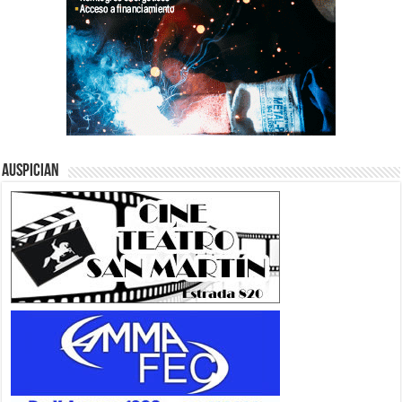
Auspician