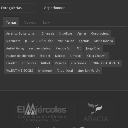
Fotogalerías
Visperhumor
Temas
Nuevos
Lo +
Americo Schvartzman
Gimnasia
Insólitos
Agmer
Coronavirus
Rocamora
JORGE RUBÉN DÍAZ
vacunación
agenda
Mario Rovina
Aníbal Gallay
recomendados
Parque Sur
ATE
Jorge Díaz
humor de Miércoles
Bordet
Marbot
Urribarri
Clara Chauvín
Lauritto
Docentes
fútbol
Regatas
elecciones
TORNEO FEDERAL A
VALENTÍN BISOGNI
Ambiente
fútbol local
cine San Martín