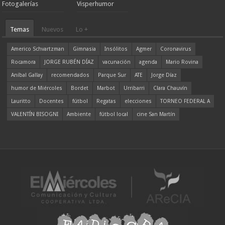
Fotogalerías
Visperhumor
Temas
Nuevos
Lo +
Americo Schvartzman
Gimnasia
Insólitos
Agmer
Coronavirus
Rocamora
JORGE RUBÉN DÍAZ
vacunación
agenda
Mario Rovina
Aníbal Gallay
recomendados
Parque Sur
ATE
Jorge Díaz
humor de Miércoles
Bordet
Marbot
Urribarri
Clara Chauvín
Lauritto
Docentes
fútbol
Regatas
elecciones
TORNEO FEDERAL A
VALENTÍN BISOGNI
Ambiente
fútbol local
cine San Martín