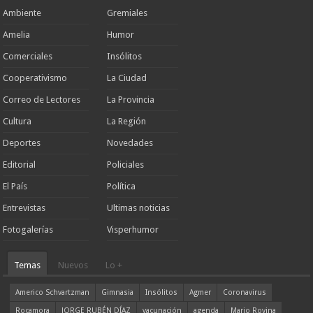
Ambiente
Gremiales
Amelia
Humor
Comerciales
Insólitos
Cooperativismo
La Ciudad
Correo de Lectores
La Provincia
Cultura
La Región
Deportes
Novedades
Editorial
Policiales
El País
Política
Entrevistas
Ultimas noticias
Fotogalerías
Visperhumor
Temas
Nuevos
Lo +
Americo Schvartzman
Gimnasia
Insólitos
Agmer
Coronavirus
Rocamora
JORGE RUBÉN DÍAZ
vacunación
agenda
Mario Rovina