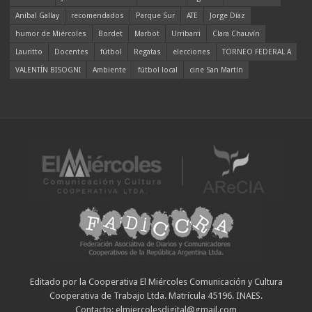
Aníbal Gallay
recomendados
Parque Sur
ATE
Jorge Díaz
humor de Miércoles
Bordet
Marbot
Urribarri
Clara Chauvín
Lauritto
Docentes
fútbol
Regatas
elecciones
TORNEO FEDERAL A
VALENTÍN BISOGNI
Ambiente
fútbol local
cine San Martín
Editado por la Cooperativa El Miércoles Comunicación y Cultura
Cooperativa de Trabajo Ltda. Matrícula 45196. INAES.
Contacto: elmiercolesdigital@gmail.com