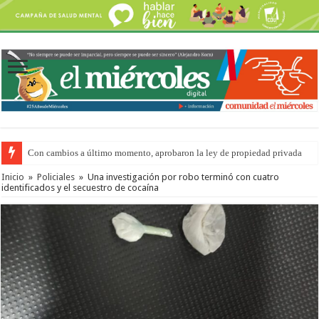
Con cambios a último momento, aprobaron la ley de propiedad privada
Adopción en Entre Ríos: el 35% de los 90 niños, niñas y adolescentes que 
Inicio
»
Policiales
»
Una investigación por robo terminó con cuatro
identificados y el secuestro de cocaína