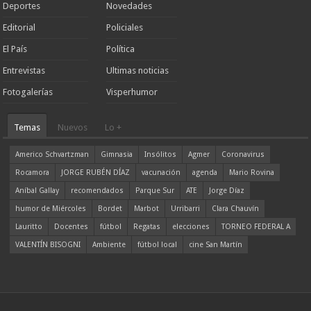
Deportes
Novedades
Editorial
Policiales
El País
Política
Entrevistas
Ultimas noticias
Fotogalerías
Visperhumor
Temas
Nuevos
Lo +
Americo Schvartzman
Gimnasia
Insólitos
Agmer
Coronavirus
Rocamora
JORGE RUBÉN DÍAZ
vacunación
agenda
Mario Rovina
Aníbal Gallay
recomendados
Parque Sur
ATE
Jorge Díaz
humor de Miércoles
Bordet
Marbot
Urribarri
Clara Chauvín
Lauritto
Docentes
fútbol
Regatas
elecciones
TORNEO FEDERAL A
VALENTÍN BISOGNI
Ambiente
fútbol local
cine San Martín