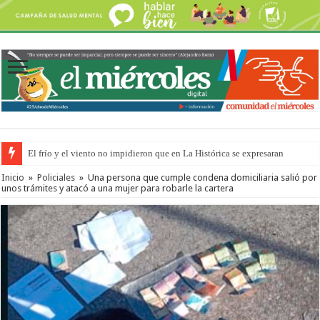
El frío y el viento no impidieron que en La Histórica se expresaran
OSER: Frigerio aseguró que mejoraron el servicio, redujeron el déficit e
Inicio
»
Policiales
»
Una persona que cumple condena domiciliaria salió por
unos trámites y atacó a una mujer para robarle la cartera