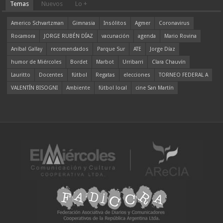
Temas
Nuevos
Lo +
Americo Schvartzman
Gimnasia
Insólitos
Agmer
Coronavirus
Rocamora
JORGE RUBÉN DÍAZ
vacunación
agenda
Mario Rovina
Aníbal Gallay
recomendados
Parque Sur
ATE
Jorge Díaz
humor de Miércoles
Bordet
Marbot
Urribarri
Clara Chauvín
Lauritto
Docentes
fútbol
Regatas
elecciones
TORNEO FEDERAL A
VALENTÍN BISOGNI
Ambiente
fútbol local
cine San Martín