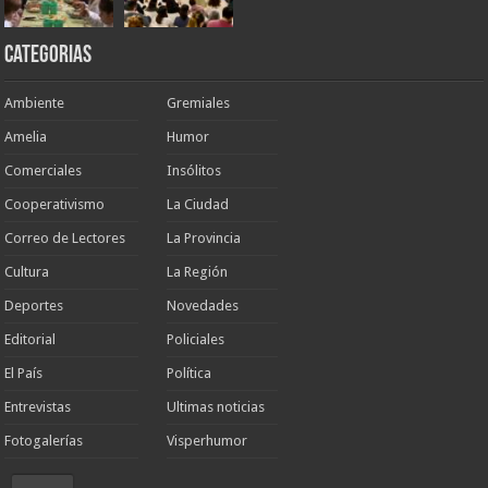
Categorias
Ambiente
Gremiales
Amelia
Humor
Comerciales
Insólitos
Cooperativismo
La Ciudad
Correo de Lectores
La Provincia
Cultura
La Región
Deportes
Novedades
Editorial
Policiales
El País
Política
Entrevistas
Ultimas noticias
Fotogalerías
Visperhumor