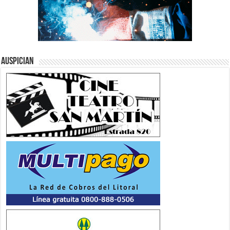
Auspician