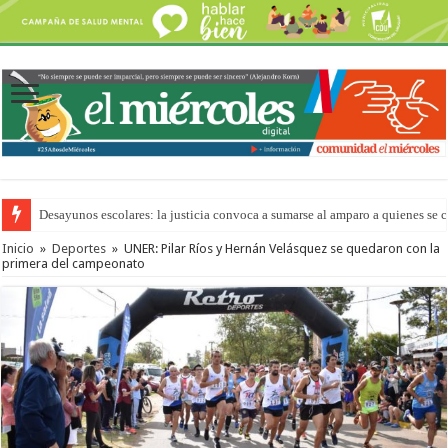
Desayunos escolares: la justicia convoca a sumarse al amparo a quienes se 
“La Feria en tu Barrio” para agostocon sus días y horarios
Inicio
»
Deportes
»
UNER: Pilar Ríos y Hernán Velásquez se quedaron con la
primera del campeonato