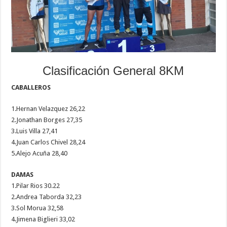
Clasificación General 8KM
CABALLEROS
1.Hernan Velazquez 26,22
2.Jonathan Borges 27,35
3.Luis Villa 27,41
4.Juan Carlos Chivel 28,24
5.Alejo Acuña 28,40
DAMAS
1.Pilar Rios 30.22
2.Andrea Taborda 32,23
3.Sol Morua 32,58
4.Jimena Biglieri 33,02