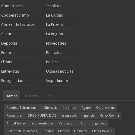
Comerciales
Insólitos
Cooperativismo
La Ciudad
Correo de Lectores
La Provincia
Cultura
La Región
Deportes
Novedades
Editorial
Policiales
El País
Política
Entrevistas
Ultimas noticias
Fotogalerías
Visperhumor
Temas
Nuevos
Lo +
Americo Schvartzman
Gimnasia
Insólitos
Agmer
Coronavirus
Rocamora
JORGE RUBÉN DÍAZ
vacunación
agenda
Mario Rovina
Aníbal Gallay
recomendados
Parque Sur
ATE
Jorge Díaz
humor de Miércoles
Bordet
Marbot
Urribarri
Clara Chauvín