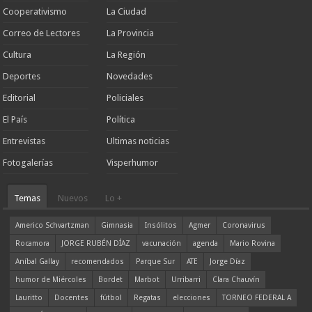
Cooperativismo
La Ciudad
Correo de Lectores
La Provincia
Cultura
La Región
Deportes
Novedades
Editorial
Policiales
El País
Política
Entrevistas
Ultimas noticias
Fotogalerías
Visperhumor
Temas
Nuevos
Lo +
Americo Schvartzman
Gimnasia
Insólitos
Agmer
Coronavirus
Rocamora
JORGE RUBÉN DÍAZ
vacunación
agenda
Mario Rovina
Aníbal Gallay
recomendados
Parque Sur
ATE
Jorge Díaz
humor de Miércoles
Bordet
Marbot
Urribarri
Clara Chauvín
Lauritto
Docentes
fútbol
Regatas
elecciones
TORNEO FEDERAL A