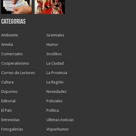
Categorias
Ambiente
Gremiales
Amelia
Humor
Comerciales
Insólitos
Cooperativismo
La Ciudad
Correo de Lectores
La Provincia
Cultura
La Región
Deportes
Novedades
Editorial
Policiales
El País
Política
Entrevistas
Ultimas noticias
Fotogalerías
Visperhumor