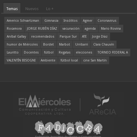
Temas
Nuevos
Lo +
Americo Schvartzman
Gimnasia
Insólitos
Agmer
Coronavirus
Rocamora
JORGE RUBÉN DÍAZ
vacunación
agenda
Mario Rovina
Aníbal Gallay
recomendados
Parque Sur
ATE
Jorge Díaz
humor de Miércoles
Bordet
Marbot
Urribarri
Clara Chauvín
Lauritto
Docentes
fútbol
Regatas
elecciones
TORNEO FEDERAL A
VALENTÍN BISOGNI
Ambiente
fútbol local
cine San Martín