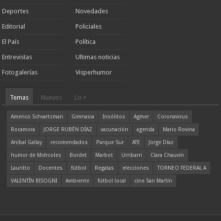
Deportes
Novedades
Editorial
Policiales
El País
Política
Entrevistas
Ultimas noticias
Fotogalerías
Visperhumor
Temas
Nuevos
Lo +
Americo Schvartzman
Gimnasia
Insólitos
Agmer
Coronavirus
Rocamora
JORGE RUBÉN DÍAZ
vacunación
agenda
Mario Rovina
Aníbal Gallay
recomendados
Parque Sur
ATE
Jorge Díaz
humor de Miércoles
Bordet
Marbot
Urribarri
Clara Chauvín
Lauritto
Docentes
fútbol
Regatas
elecciones
TORNEO FEDERAL A
VALENTÍN BISOGNI
Ambiente
fútbol local
cine San Martín