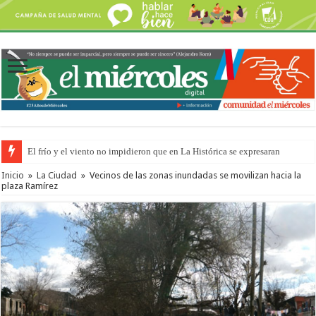
El frío y el viento no impidieron que en La Histórica se expresaran
OSER: Frigerio aseguró que mejoraron el servicio, redujeron el déficit e
Inicio
»
La Ciudad
»
Vecinos de las zonas inundadas se movilizan hacia la
plaza Ramírez