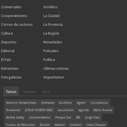
Comerciales
Insólitos
Cooperativismo
La Ciudad
Correo de Lectores
La Provincia
Cultura
La Región
Deportes
Novedades
Editorial
Policiales
El País
Política
Entrevistas
Ultimas noticias
Fotogalerías
Visperhumor
Temas
Nuevos
Lo +
Americo Schvartzman
Gimnasia
Insólitos
Agmer
Coronavirus
Rocamora
JORGE RUBÉN DÍAZ
vacunación
agenda
Mario Rovina
Aníbal Gallay
recomendados
Parque Sur
ATE
Jorge Díaz
humor de Miércoles
Bordet
Marbot
Urribarri
Clara Chauvín