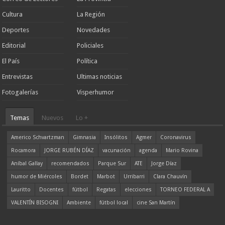
Cultura
La Región
Deportes
Novedades
Editorial
Policiales
El País
Política
Entrevistas
Ultimas noticias
Fotogalerías
Visperhumor
Temas
Nuevos
Lo +
Americo Schvartzman
Gimnasia
Insólitos
Agmer
Coronavirus
Rocamora
JORGE RUBÉN DÍAZ
vacunación
agenda
Mario Rovina
Aníbal Gallay
recomendados
Parque Sur
ATE
Jorge Díaz
humor de Miércoles
Bordet
Marbot
Urribarri
Clara Chauvín
Lauritto
Docentes
fútbol
Regatas
elecciones
TORNEO FEDERAL A
VALENTÍN BISOGNI
Ambiente
fútbol local
cine San Martín