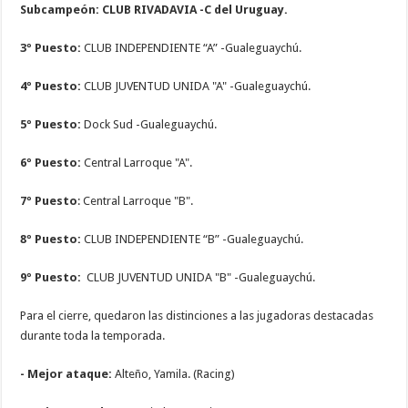
Subcampeón:
CLUB RIVADAVIA -C del Uruguay.
3º Puesto:
CLUB INDEPENDIENTE “A” -Gualeguaychú.
4º Puesto:
CLUB JUVENTUD UNIDA "A" -Gualeguaychú.
5º Puesto:
Dock Sud -Gualeguaychú.
6º Puesto:
Central Larroque "A".
7º Puesto
: Central Larroque "B".
8º Puesto:
CLUB INDEPENDIENTE “B” -Gualeguaychú.
9º Puesto:
CLUB JUVENTUD UNIDA "B" -Gualeguaychú.
Para el cierre, quedaron las distinciones a las jugadoras destacadas
durante toda la temporada.
- Mejor ataque:
Alteño, Yamila. (Racing)