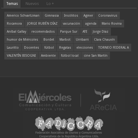
Temas
Nuevos
Lo +
Americo Schvartzman
Gimnasia
Insólitos
Agmer
Coronavirus
Rocamora
JORGE RUBÉN DÍAZ
vacunación
agenda
Mario Rovina
Aníbal Gallay
recomendados
Parque Sur
ATE
Jorge Díaz
humor de Miércoles
Bordet
Marbot
Urribarri
Clara Chauvín
Lauritto
Docentes
fútbol
Regatas
elecciones
TORNEO FEDERAL A
VALENTÍN BISOGNI
Ambiente
fútbol local
cine San Martín