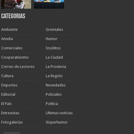
Categorias
Ambiente
Gremiales
Amelia
Humor
Comerciales
Insólitos
Cooperativismo
La Ciudad
Correo de Lectores
La Provincia
Cultura
La Región
Deportes
Novedades
Editorial
Policiales
El País
Política
Entrevistas
Ultimas noticias
Fotogalerías
Visperhumor