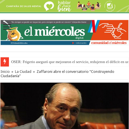
OSER: Frigerio aseguró que mejoraron el servicio, redujeron el déficit e
Inicio
»
La Ciudad
»
Zaffaroni abre el conversatorio “Construyendo
Ciudadanía”