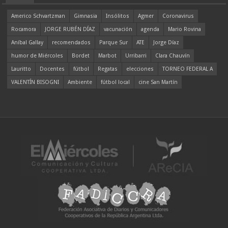
Americo Schvartzman
Gimnasia
Insólitos
Agmer
Coronavirus
Rocamora
JORGE RUBÉN DÍAZ
vacunación
agenda
Mario Rovina
Aníbal Gallay
recomendados
Parque Sur
ATE
Jorge Díaz
humor de Miércoles
Bordet
Marbot
Urribarri
Clara Chauvín
Lauritto
Docentes
fútbol
Regatas
elecciones
TORNEO FEDERAL A
VALENTÍN BISOGNI
Ambiente
fútbol local
cine San Martín