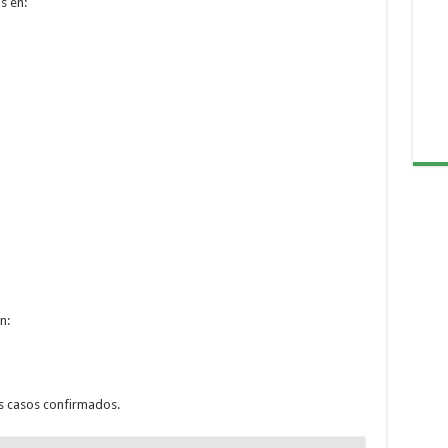
s en:
n:
os casos confirmados.