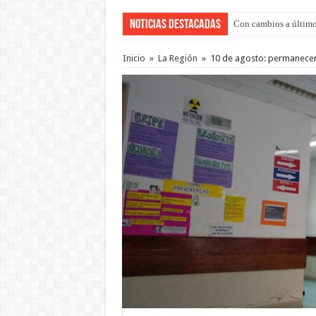
Noticias Destacadas
Con cambios a último
Del viernes 7 al domi
Inicio
»
La Región
»
10 de agosto: permanecen