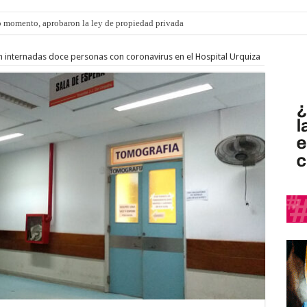
 momento, aprobaron la ley de propiedad privada
ngo 9 de agosto: la agenda ¿A dónde ir? para este finde
 internadas doce personas con coronavirus en el Hospital Urquiza