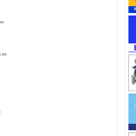
en:
 en:
: