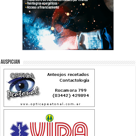
Auspician