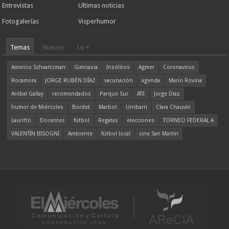
Entrevistas
Ultimas noticias
Fotogalerías
Visperhumor
Temas
Nuevos
Lo +
Americo Schvartzman
Gimnasia
Insólitos
Agmer
Coronavirus
Rocamora
JORGE RUBÉN DÍAZ
vacunación
agenda
Mario Rovina
Aníbal Gallay
recomendados
Parque Sur
ATE
Jorge Díaz
humor de Miércoles
Bordet
Marbot
Urribarri
Clara Chauvín
Lauritto
Docentes
fútbol
Regatas
elecciones
TORNEO FEDERAL A
VALENTÍN BISOGNI
Ambiente
fútbol local
cine San Martín