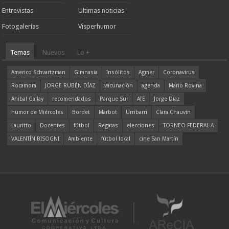
Entrevistas
Ultimas noticias
Fotogalerías
Visperhumor
Temas
Nuevos
Lo +
Americo Schvartzman
Gimnasia
Insólitos
Agmer
Coronavirus
Rocamora
JORGE RUBÉN DÍAZ
vacunación
agenda
Mario Rovina
Aníbal Gallay
recomendados
Parque Sur
ATE
Jorge Díaz
humor de Miércoles
Bordet
Marbot
Urribarri
Clara Chauvín
Lauritto
Docentes
fútbol
Regatas
elecciones
TORNEO FEDERAL A
VALENTÍN BISOGNI
Ambiente
fútbol local
cine San Martín