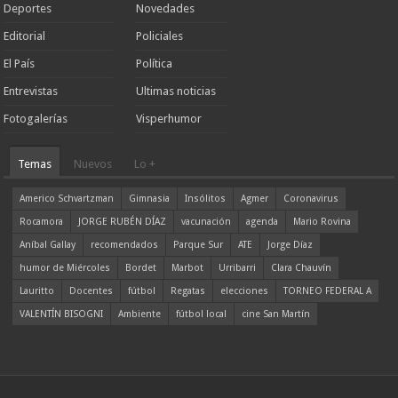
Deportes
Novedades
Editorial
Policiales
El País
Política
Entrevistas
Ultimas noticias
Fotogalerías
Visperhumor
Temas
Nuevos
Lo +
Americo Schvartzman
Gimnasia
Insólitos
Agmer
Coronavirus
Rocamora
JORGE RUBÉN DÍAZ
vacunación
agenda
Mario Rovina
Aníbal Gallay
recomendados
Parque Sur
ATE
Jorge Díaz
humor de Miércoles
Bordet
Marbot
Urribarri
Clara Chauvín
Lauritto
Docentes
fútbol
Regatas
elecciones
TORNEO FEDERAL A
VALENTÍN BISOGNI
Ambiente
fútbol local
cine San Martín