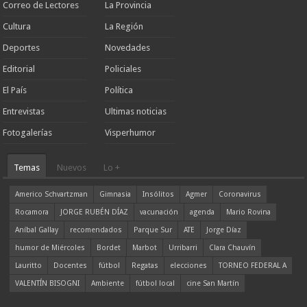
Correo de Lectores
La Provincia
Cultura
La Región
Deportes
Novedades
Editorial
Policiales
El País
Política
Entrevistas
Ultimas noticias
Fotogalerías
Visperhumor
Temas
Nuevos
Lo +
Americo Schvartzman
Gimnasia
Insólitos
Agmer
Coronavirus
Rocamora
JORGE RUBÉN DÍAZ
vacunación
agenda
Mario Rovina
Aníbal Gallay
recomendados
Parque Sur
ATE
Jorge Díaz
humor de Miércoles
Bordet
Marbot
Urribarri
Clara Chauvín
Lauritto
Docentes
fútbol
Regatas
elecciones
TORNEO FEDERAL A
VALENTÍN BISOGNI
Ambiente
fútbol local
cine San Martín