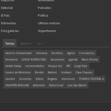
Deportes
Novedades
Editorial
Policiales
El País
Política
Entrevistas
Ultimas noticias
Fotogalerías
Visperhumor
Temas
Nuevos
Lo +
Americo Schvartzman
Gimnasia
Insólitos
Agmer
Coronavirus
Rocamora
JORGE RUBÉN DÍAZ
vacunación
agenda
Mario Rovina
Aníbal Gallay
recomendados
Parque Sur
ATE
Jorge Díaz
humor de Miércoles
Bordet
Marbot
Urribarri
Clara Chauvín
Lauritto
Docentes
fútbol
Regatas
elecciones
TORNEO FEDERAL A
VALENTÍN BISOGNI
Ambiente
fútbol local
cine San Martín