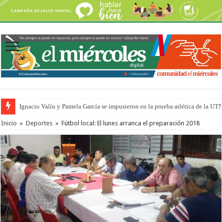
Ignacio Valín y Pamela García se impusieron en la prueba atlética de la UT
Traigo el litoral en mi canción: 100 años de Aníbal Sampayo
Inicio
»
Deportes
»
Fútbol local: El lunes arranca el preparación 2018