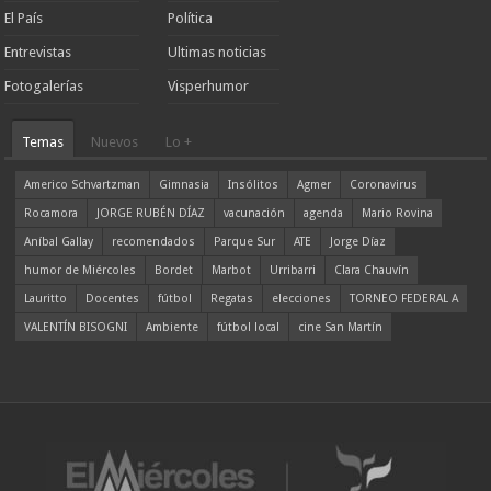
El País
Política
Entrevistas
Ultimas noticias
Fotogalerías
Visperhumor
Temas
Nuevos
Lo +
Americo Schvartzman
Gimnasia
Insólitos
Agmer
Coronavirus
Rocamora
JORGE RUBÉN DÍAZ
vacunación
agenda
Mario Rovina
Aníbal Gallay
recomendados
Parque Sur
ATE
Jorge Díaz
humor de Miércoles
Bordet
Marbot
Urribarri
Clara Chauvín
Lauritto
Docentes
fútbol
Regatas
elecciones
TORNEO FEDERAL A
VALENTÍN BISOGNI
Ambiente
fútbol local
cine San Martín