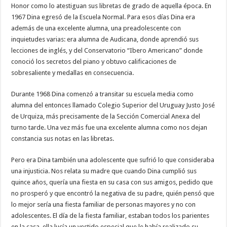
Honor como lo atestiguan sus libretas de grado de aquella época. En
1967 Dina egresó de la Escuela Normal. Para esos días Dina era
además de una excelente alumna, una preadolescente con
inquietudes varias: era alumna de Audicana, donde aprendió sus
lecciones de inglés, y del Conservatorio “Ibero Americano” donde
conoció los secretos del piano y obtuvo calificaciones de
sobresaliente y medallas en consecuencia.
Durante 1968 Dina comenzó a transitar su escuela media como
alumna del entonces llamado Colegio Superior del Uruguay Justo José
de Urquiza, más precisamente de la Sección Comercial Anexa del
turno tarde. Una vez más fue una excelente alumna como nos dejan
constancia sus notas en las libretas.
Pero era Dina también una adolescente que sufrió lo que consideraba
una injusticia. Nos relata su madre que cuando Dina cumplió sus
quince años, quería una fiesta en su casa con sus amigos, pedido que
no prosperó y que encontró la negativa de su padre, quién pensó que
lo mejor sería una fiesta familiar de personas mayores y no con
adolescentes. El día de la fiesta familiar, estaban todos los parientes
en la casa, ella lucía un vestido especial que le había realizado su