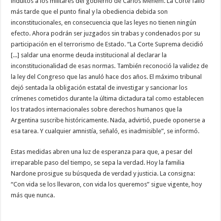
indultos a los militares del gobierno de Carlos Menem. La Corte falló
más tarde que el punto final y la obediencia debida son
inconstitucionales, en consecuencia que las leyes no tienen ningún
efecto. Ahora podrán ser juzgados sin trabas y condenados por su
participación en el terrorismo de Estado. “La Corte Suprema decidió
[...] saldar una enorme deuda institucional al declarar la
inconstitucionalidad de esas normas. También reconoció la validez de
la ley del Congreso que las anuló hace dos años. El máximo tribunal
dejó sentada la obligación estatal de investigar y sancionar los
crímenes cometidos durante la última dictadura tal como establecen
los tratados internacionales sobre derechos humanos que la
Argentina suscribe históricamente. Nada, advirtió, puede oponerse a
esa tarea. Y cualquier amnistía, señaló, es inadmisible”, se informó.
Estas medidas abren una luz de esperanza para que, a pesar del
irreparable paso del tiempo, se sepa la verdad. Hoy la familia
Nardone prosigue su búsqueda de verdad y justicia. La consigna:
“Con vida se los llevaron, con vida los queremos” sigue vigente, hoy
más que nunca.