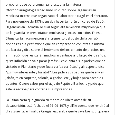
preparándose para comenzar a estudiar la materia
Otorrinolaringología y haciendo un curso sobre Urgencias en
Medicina Interna que organizaba el Laboratorio Bagó en el Sheraton.
Para noviembre de 1978 pensaba hacer también un curso de Bagó,
Urgencias en Pediatría, lo cual según ella le vendría muy bien ya que
en la guardia se presentaban muchas urgencias con niños. En esta
última carta hace mención al incremento del costo de la pensión
donde residía y reflexiona que en comparación con otras la misma
era barata y dice sobre el fenómeno del incremento de precios, una
afirmación qué realizarán muchos argentinos a lo largo de los años:
“¡Esta inflación no va a parar jamás”. Les cuenta a sus padres que ha
visitado el Planetario y que fue a ver ‘La vía láctea’ y al respecto dice:
“¡Es muy interesante y barato! “. Les pide a sus padres que le envíen
jabón, té en saquitos, colonia, algodón, etc., y hojas para hacer los
apuntes. Quiere saber por el viaje de Pepito a Bariloche y pide que
éste le escriba para contarle sus impresiones.
La última carta que guarda su madre de Dinita antes de su
desaparición, está fechada el 29-09-1978 y allí le cuenta que rendirá al
día siguiente, el final de Cirugía, esperaba que le vaya bien porque era