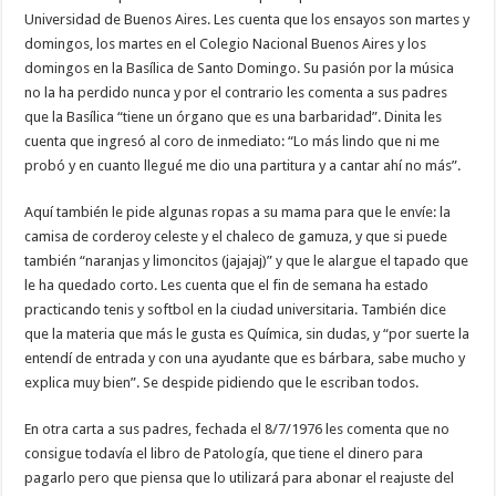
Universidad de Buenos Aires. Les cuenta que los ensayos son martes y
domingos, los martes en el Colegio Nacional Buenos Aires y los
domingos en la Basílica de Santo Domingo. Su pasión por la música
no la ha perdido nunca y por el contrario les comenta a sus padres
que la Basílica “tiene un órgano que es una barbaridad”. Dinita les
cuenta que ingresó al coro de inmediato: “Lo más lindo que ni me
probó y en cuanto llegué me dio una partitura y a cantar ahí no más”.
Aquí también le pide algunas ropas a su mama para que le envíe: la
camisa de corderoy celeste y el chaleco de gamuza, y que si puede
también “naranjas y limoncitos (jajajaj)” y que le alargue el tapado que
le ha quedado corto. Les cuenta que el fin de semana ha estado
practicando tenis y softbol en la ciudad universitaria. También dice
que la materia que más le gusta es Química, sin dudas, y “por suerte la
entendí de entrada y con una ayudante que es bárbara, sabe mucho y
explica muy bien”. Se despide pidiendo que le escriban todos.
En otra carta a sus padres, fechada el 8/7/1976 les comenta que no
consigue todavía el libro de Patología, que tiene el dinero para
pagarlo pero que piensa que lo utilizará para abonar el reajuste del