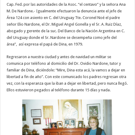
Cap. Fed. por las autoridades de la Asoc. “el centavo” y la señora Ana
M. De Nardone.- Igualmente efectuaron la denuncia ante el jefe de
Área 124 con asiento en C. del Uruguay Tte. Coronel Noé el padre
señor Elio Nardone, el Dr. Miguel Angel Gonella y el Sr. A. Ruiz Díaz,
abogado y gerente de la suc. Del Banco de la Nación Argentina en C.
del Uruguay donde el Sr. Nardone se desempeña como jefe del
área”, así expresa el papá de Dina, en 1979.
Regresaron a nuestra ciudad y antes de navidad un militar se
comunica por teléfono al domicilio del Dr. Ovidio Nardone, tutor y
familiar de Dina, diciéndole: “Mire, Dina esta acá, la vamos a dejar en
libertad a fin de año”. Con este comunicado los padres regresan otra
vez, con la esperanza que la iban a dejar en libertad, pero nunca llegó.
Ellos estuvieron pegados al teléfono durante 15 días y nada.