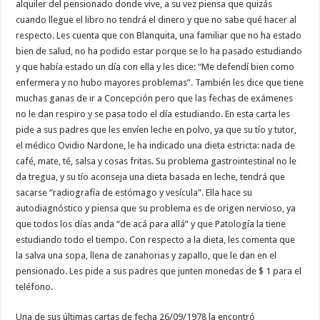
alquiler del pensionado donde vive, a su vez piensa que quizás
cuando llegue el libro no tendrá el dinero y que no sabe qué hacer al
respecto. Les cuenta que con Blanquita, una familiar que no ha estado
bien de salud, no ha podido estar porque se lo ha pasado estudiando
y que había estado un día con ella y les dice: “Me defendí bien como
enfermera y no hubo mayores problemas”. También les dice que tiene
muchas ganas de ir a Concepción pero que las fechas de exámenes
no le dan respiro y se pasa todo el día estudiando. En esta carta les
pide a sus padres que les envíen leche en polvo, ya que su tío y tutor,
el médico Ovidio Nardone, le ha indicado una dieta estricta: nada de
café, mate, té, salsa y cosas fritas. Su problema gastrointestinal no le
da tregua, y su tío aconseja una dieta basada en leche, tendrá que
sacarse “radiografía de estómago y vesícula”. Ella hace su
autodiagnóstico y piensa que su problema es de origen nervioso, ya
que todos los días anda “de acá para allá” y que Patología la tiene
estudiando todo el tiempo. Con respecto a la dieta, les comenta que
la salva una sopa, llena de zanahorias y zapallo, que le dan en el
pensionado. Les pide a sus padres que junten monedas de $ 1 para el
teléfono.
Una de sus últimas cartas de fecha 26/09/1978 la encontró