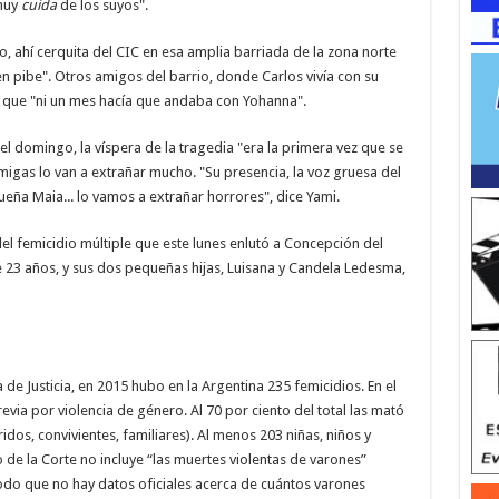
muy
cuida
de los suyos".
, ahí cerquita del CIC en esa amplia barriada de la zona norte
uen pibe". Otros amigos del barrio, donde Carlos vivía con su
 que "ni un mes hacía que andaba con Yohanna".
l domingo, la víspera de la tragedia "era la primera vez que se
igas lo van a extrañar mucho. "Su presencia, la voz gruesa del
ueña Maia... lo vamos a extrañar horrores", dice Yami.
del femicidio múltiple que este lunes enlutó a Concepción del
 23 años, y sus dos pequeñas hijas, Luisana y Candela Ledesma,
de Justicia, en 2015 hubo en la Argentina 235 femicidios. En el
evia por violencia de género. Al 70 por ciento del total las mató
idos, convivientes, familiares). Al menos 203 niñas, niños y
de la Corte no incluye “las muertes violentas de varones”
odo que no hay datos oficiales acerca de cuántos varones