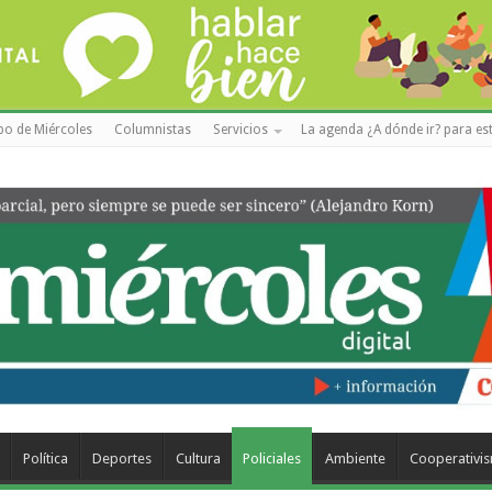
po de Miércoles
Columnistas
Servicios
La agenda ¿A dónde ir? para est
Política
Deportes
Cultura
Policiales
Ambiente
Cooperativi