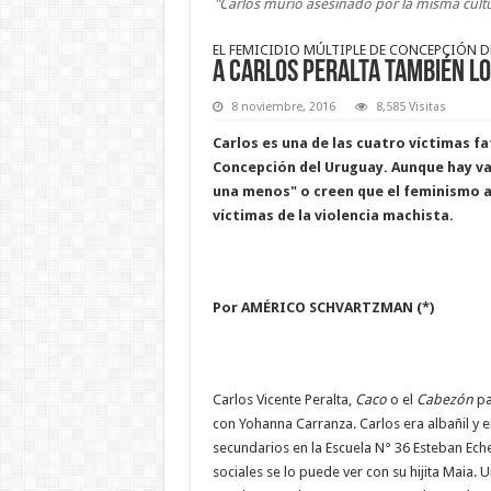
"Carlos murió asesinado por la misma cultu
EL FEMICIDIO MÚLTIPLE DE CONCEPCIÓN 
A Carlos Peralta también l
8 noviembre, 2016
8,585 Visitas
Carlos es una de las cuatro víctimas fa
Concepción del Uruguay. Aunque hay va
una menos" o creen que el feminismo a
víctimas de la violencia machista.
Por AMÉRICO SCHVARTZMAN (*)
Carlos Vicente Peralta,
Caco
o el
Cabezón
pa
con Yohanna Carranza. Carlos era albañil y 
secundarios en la Escuela N° 36 Esteban Eche
sociales se lo puede ver con su hijita Maia. 