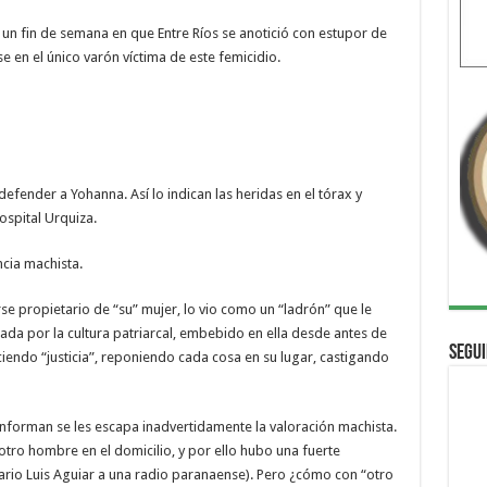
un fin de semana en que Entre Ríos se anotició con estupor de
e en el único varón víctima de este femicidio.
defender a Yohanna. Así lo indican las heridas en el tórax y
ospital Urquiza.
ncia machista.
se propietario de “su” mujer, lo vio como un “ladrón” que le
ada por la cultura patriarcal, embebido en ella desde antes de
Segui
ciendo “justicia”, reponiendo cada cosa en su lugar, castigando
 informan se les escapa inadvertidamente la valoración machista.
tro hombre en el domicilio, y por ello hubo una fuerte
isario Luis Aguiar a una radio paranaense). Pero ¿cómo con “otro