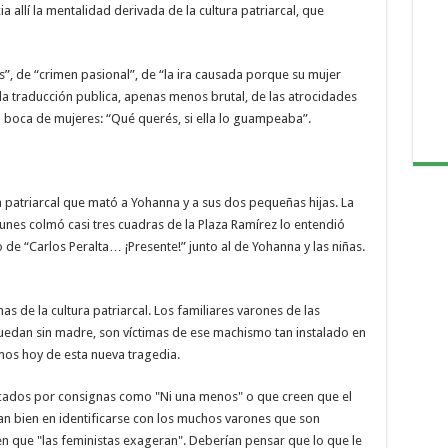
a allí la mentalidad derivada de la cultura patriarcal, que
”, de “crimen pasional”, de “la ira causada porque su mujer
 la traducción publica, apenas menos brutal, de las atrocidades
n boca de mujeres: “Qué querés, si ella lo guampeaba”.
 patriarcal que mató a Yohanna y a sus dos pequeñas hijas. La
nes colmó casi tres cuadras de la Plaza Ramírez lo entendió
o de “Carlos Peralta… ¡Presente!” junto al de Yohanna y las niñas.
s de la cultura patriarcal. Los familiares varones de las
uedan sin madre, son víctimas de ese machismo tan instalado en
amos hoy de esta nueva tragedia.
acados por consignas como "Ni una menos" o que creen que el
an bien en identificarse con los muchos varones que son
en que "las feministas exageran". Deberían pensar que lo que le