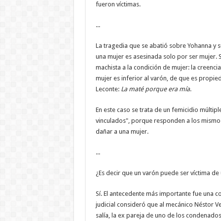
fueron víctimas.
...
La tragedia que se abatió sobre Yohanna y su
una mujer es asesinada solo por ser mujer. S
machista a la condición de mujer: la creenci
mujer es inferior al varón, de que es propied
Leconte:
La maté porque era mía
.
En este caso se trata de un femicidio múltipl
vinculados", porque responden a los mismos
dañar a una mujer.
...
¿Es decir que un varón puede ser víctima de
Sí. El antecedente más importante fue una c
judicial consideró que al mecánico Néstor V
salía, la ex pareja de uno de los condenados