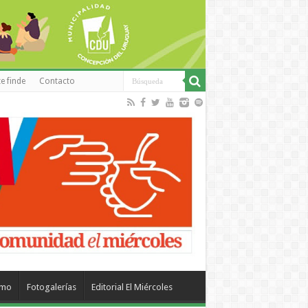
e finde
Contacto
smo
Fotogalerías
Editorial El Miércoles