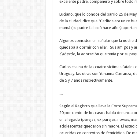
excelente padre, compañero y sobre todo 
Luciano, que lo conoce del barrio 25 de Mayo
de la ciudad, dice que "Carlitos era un re b
mamá (su padre falleció hace años) aportan
Algunos coinciden en señalar que la noche de
quedaba a dormir con ella". Sus amigos y am
Cabezón
, la adoración que tenía por su peq
Carlos es una de las cuatro víctimas fatales 
Uruguay: las otras son Yohanna Carranza, de
de 5 y 7 años respectivamente.
....
Según el Registro que lleva la Corte Suprema 
20 por ciento de los casos había denuncia pr
un allegado (parejas, ex parejas, novios, mar
adolescentes quedaron sin madre. El estudio 
ocurridas en contextos de femicidios. De m