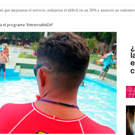
ró que mejoraron el servicio, redujeron el déficit en un 30% y anunció un vademé
ron una cirugía de reconstrucción torácica en el Hospital Urquiza
ra el programa “EntrerriaNADA”