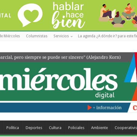
de Miércoles
Columnistas
Servicios
La agenda ¿A dónde ir? para este f
Política
Deportes
Cultura
Policiales
Ambiente
Cooperativi