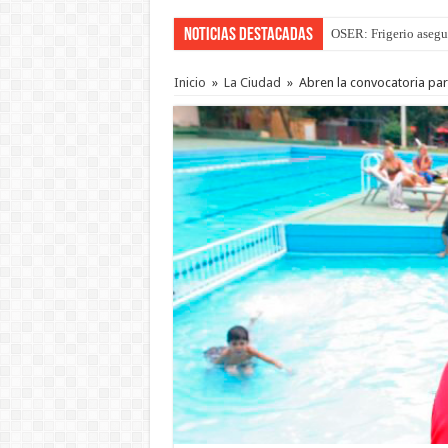
Noticias Destacadas
OSER: Frigerio asegu
Por primera vez hicie
Inicio
»
La Ciudad
»
Abren la convocatoria pa