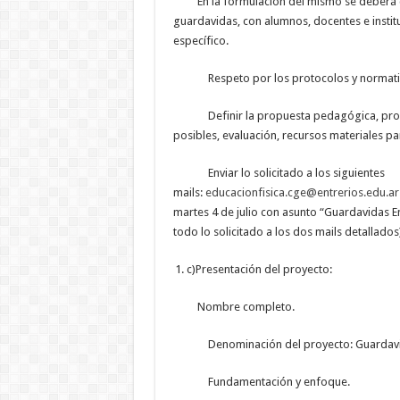
En la formulación del mismo se deberá co
guardavidas, con alumnos, docentes e institu
específico.
Respeto por los protocolos y normativa
Definir la propuesta pedagógica, propósi
posibles, evaluación, recursos materiales pa
Enviar lo solicitado a los siguientes
mails:
educacionfisica.cge@entrerios.edu.ar
martes 4 de julio con asunto “Guardavidas 
todo lo solicitado a los dos mails detallados)
c)Presentación del proyecto:
Nombre completo.
Denominación del proyecto: Guardavid
Fundamentación y enfoque.