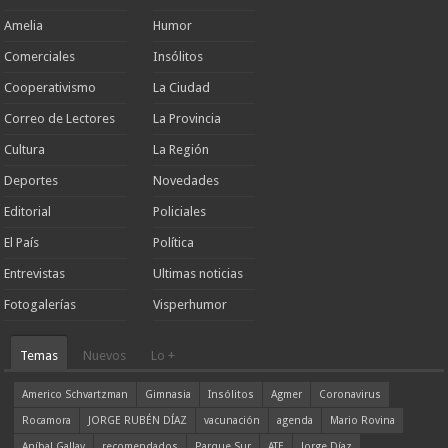
Amelia
Humor
Comerciales
Insólitos
Cooperativismo
La Ciudad
Correo de Lectores
La Provincia
Cultura
La Región
Deportes
Novedades
Editorial
Policiales
El País
Política
Entrevistas
Ultimas noticias
Fotogalerías
Visperhumor
Temas
Nuevos
Lo +
Americo Schvartzman
Gimnasia
Insólitos
Agmer
Coronavirus
Rocamora
JORGE RUBÉN DÍAZ
vacunación
agenda
Mario Rovina
Aníbal Gallay
recomendados
Parque Sur
ATE
Jorge Díaz