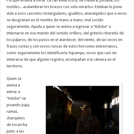
Porque enseña a mirar. La carretilla tosca, de madera, pesada, los
moldes... acalambran los brazos con solo mirarlos. Esteban le pone
vida a esos cascotes rectangulares, igualitos, anaranjados que a veces
se desgranan en el revoleo de mano a mano, mal cocido
seguramente. Ayuda a quien se anima a ingresar a “Adobe” a
internarse en ese mundo del sonido orillero, del griterío ribereño de
los pájaros, de los pasos en el atardecer, del viento, de las voces en
frases cortas y con voces roncas de estos horcones entrerrianos,
como seguramente los identificaría Yupanqui, voces que casi sin
enterarse de que alguien registra, acompañan a la cámara en el
territorio.
Quien se
anima a
entrar a
“Adobe” va
pisando paja,
ramas,
charquitos
de escarcha
junto a las