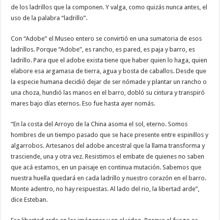
de los ladrillos que la componen. Y valga, como quizás nunca antes, el
uso de la palabra “ladrillo”.
Con “Adobe” el Museo entero se convirtió en una sumatoria de esos
ladrillos. Porque “Adobe”, es rancho, es pared, es paja y barro, es
ladrillo. Para que el adobe exista tiene que haber quien lo haga, quien
elabore esa argamasa de tierra, agua y bosta de caballos. Desde que
la especie humana decidió dejar de ser nómade y plantar un rancho o
una choza, hundió las manos en el barro, dobló su cintura y transpiró
mares bajo días eternos. Eso fue hasta ayer nomás.
“En la costa del Arroyo de la China asoma el sol, eterno. Somos
hombres de un tiempo pasado que se hace presente entre espinillos y
algarrobos. Artesanos del adobe ancestral que la llama transforma y
trasciende, una y otra vez. Resistimos el embate de quienes no saben
que acá estamos, en un paisaje en continua mutación. Sabemos que
nuestra huella quedará en cada ladrillo y nuestro corazón en el barro.
Monte adentro, no hay respuestas. Al lado del rio, la libertad arde”,
dice Esteban.