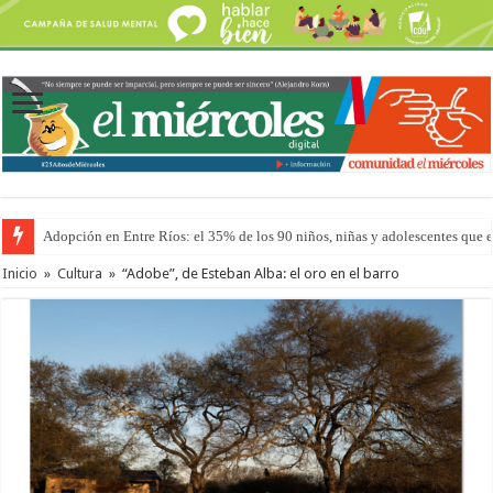
Adopción en Entre Ríos: el 35% de los 90 niños, niñas y adolescentes que 
Inicio
»
Cultura
»
“Adobe”, de Esteban Alba: el oro en el barro