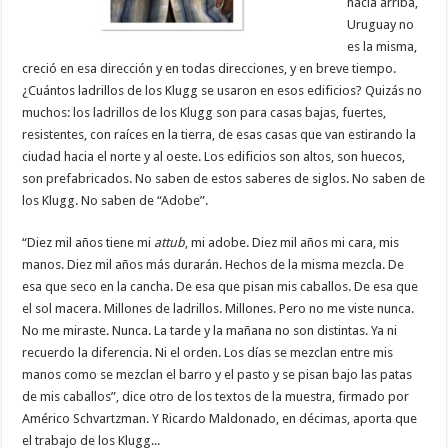
hacia arriba,
Uruguay no
es la misma,
creció en esa dirección y en todas direcciones, y en breve tiempo.
¿Cuántos ladrillos de los Klugg se usaron en esos edificios? Quizás no
muchos: los ladrillos de los Klugg son para casas bajas, fuertes,
resistentes, con raíces en la tierra, de esas casas que van estirando la
ciudad hacia el norte y al oeste. Los edificios son altos, son huecos,
son prefabricados. No saben de estos saberes de siglos. No saben de
los Klugg. No saben de “Adobe”.
“Diez mil años tiene mi
attub
, mi adobe. Diez mil años mi cara, mis
manos. Diez mil años más durarán. Hechos de la misma mezcla. De
esa que seco en la cancha. De esa que pisan mis caballos. De esa que
el sol macera. Millones de ladrillos. Millones. Pero no me viste nunca.
No me miraste. Nunca. La tarde y la mañana no son distintas. Ya ni
recuerdo la diferencia. Ni el orden. Los días se mezclan entre mis
manos como se mezclan el barro y el pasto y se pisan bajo las patas
de mis caballos”, dice otro de los textos de la muestra, firmado por
Américo Schvartzman. Y Ricardo Maldonado, en décimas, aporta que
el trabajo de los Klugg...