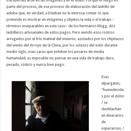
Esa libertad arde en las imágenes y en el video. Porque el fuego es
parte del proceso, de ese proceso de elaboración del ladrillo de
adobe que, en verdad, a Esteban no le interesa contar: lo que
pretende es mostrar en imágenes y objetos la vida o el trabajo –
términos inseparables en este caso– de los hermanos Klugg, dos
ladrilleros artesanales de estos pagos. Pero viendo esos rostros
arrugados por el frío matinal del invierno, azotados por los chijetazos
del viento del Arroyo de la China, por los solazos del estío durante
medio siglo, esas caras que exhiben los pesares de media
humanidad, es imposible no pensar en una vida de trabajo duro,
pesado, rústico y nunca bien pago.
Esas
alpargatas,
“humedecida
s por el dolor
/ se
deshilachan
en itinerarios
de
esperanzas, /