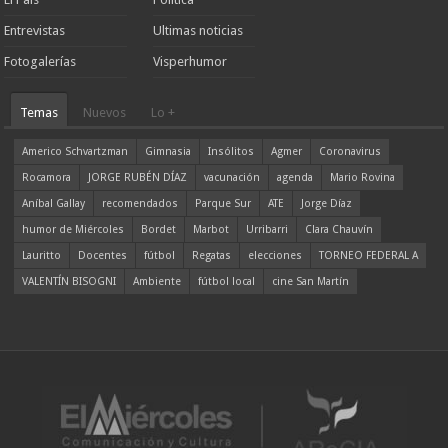
Entrevistas
Ultimas noticias
Fotogalerías
Visperhumor
Temas
Nuevos
Lo +
Americo Schvartzman
Gimnasia
Insólitos
Agmer
Coronavirus
Rocamora
JORGE RUBÉN DÍAZ
vacunación
agenda
Mario Rovina
Aníbal Gallay
recomendados
Parque Sur
ATE
Jorge Díaz
humor de Miércoles
Bordet
Marbot
Urribarri
Clara Chauvín
Lauritto
Docentes
fútbol
Regatas
elecciones
TORNEO FEDERAL A
VALENTÍN BISOGNI
Ambiente
fútbol local
cine San Martín