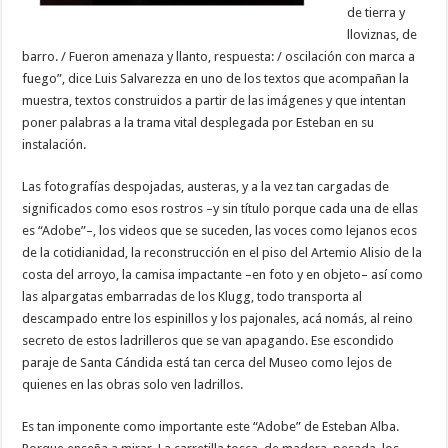
de tierra y
lloviznas, de
barro. / Fueron amenaza y llanto, respuesta: / oscilación con marca a
fuego”, dice Luis Salvarezza en uno de los textos que acompañan la
muestra, textos construidos a partir de las imágenes y que intentan
poner palabras a la trama vital desplegada por Esteban en su
instalación.
Las fotografías despojadas, austeras, y a la vez tan cargadas de
significados como esos rostros –y sin título porque cada una de ellas
es “Adobe”–, los videos que se suceden, las voces como lejanos ecos
de la cotidianidad, la reconstrucción en el piso del Artemio Alisio de la
costa del arroyo, la camisa impactante –en foto y en objeto– así como
las alpargatas embarradas de los Klugg, todo transporta al
descampado entre los espinillos y los pajonales, acá nomás, al reino
secreto de estos ladrilleros que se van apagando. Ese escondido
paraje de Santa Cándida está tan cerca del Museo como lejos de
quienes en las obras solo ven ladrillos.
Es tan imponente como importante este “Adobe” de Esteban Alba.