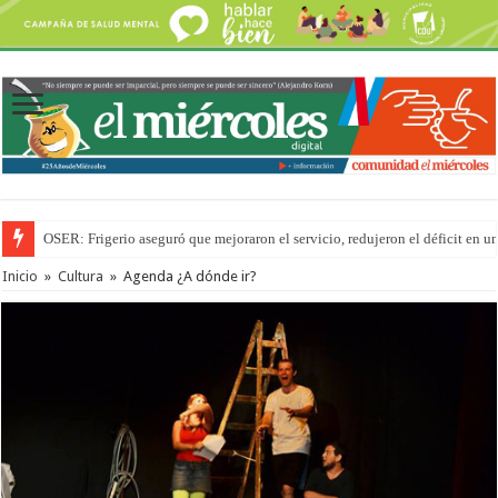
OSER: Frigerio aseguró que mejoraron el servicio, redujeron el déficit e
La Justicia suspende los ultraprocesados en las viandas escolares de Entre 
Inicio
»
Cultura
»
Agenda ¿A dónde ir?