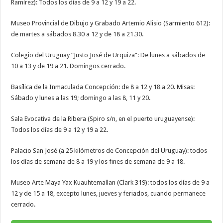
Ramírez): Todos los días de 9 a 12 y 19 a 22.
Museo Provincial de Dibujo y Grabado Artemio Alisio (Sarmiento 612):
de martes a sábados 8.30 a 12 y de 18 a 21.30.
Colegio del Uruguay “Justo José de Urquiza”: De lunes a sábados de
10 a 13 y de 19 a 21. Domingos cerrado.
Basílica de la Inmaculada Concepción: de 8 a 12 y 18 a 20. Misas:
Sábado y lunes a las 19; domingo a las 8, 11 y 20.
Sala Evocativa de la Ribera (Spiro s/n, en el puerto uruguayense):
Todos los días de 9 a 12 y 19 a 22.
Palacio San José (a 25 kilómetros de Concepción del Uruguay): todos
los días de semana de 8 a 19 y los fines de semana de 9 a 18.
Museo Arte Maya Yax Kuauhtemallan (Clark 319): todos los días de 9 a
12 y de 15 a 18, excepto lunes, jueves y feriados, cuando permanece
cerrado.