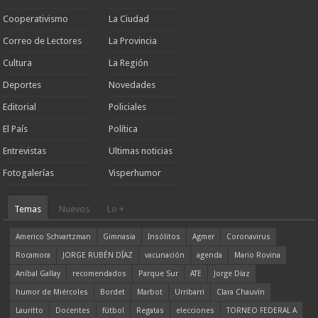
Cooperativismo
La Ciudad
Correo de Lectores
La Provincia
Cultura
La Región
Deportes
Novedades
Editorial
Policiales
El País
Política
Entrevistas
Ultimas noticias
Fotogalerías
Visperhumor
Temas
Nuevos
Lo +
Americo Schvartzman
Gimnasia
Insólitos
Agmer
Coronavirus
Rocamora
JORGE RUBÉN DÍAZ
vacunación
agenda
Mario Rovina
Aníbal Gallay
recomendados
Parque Sur
ATE
Jorge Díaz
humor de Miércoles
Bordet
Marbot
Urribarri
Clara Chauvín
Lauritto
Docentes
fútbol
Regatas
elecciones
TORNEO FEDERAL A