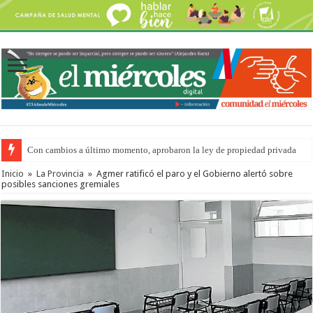
Con cambios a último momento, aprobaron la ley de propiedad privada
Adopción en Entre Ríos: el 35% de los 90 niños, niñas y adolescentes que 
Inicio
»
La Provincia
»
Agmer ratificó el paro y el Gobierno alertó sobre
posibles sanciones gremiales