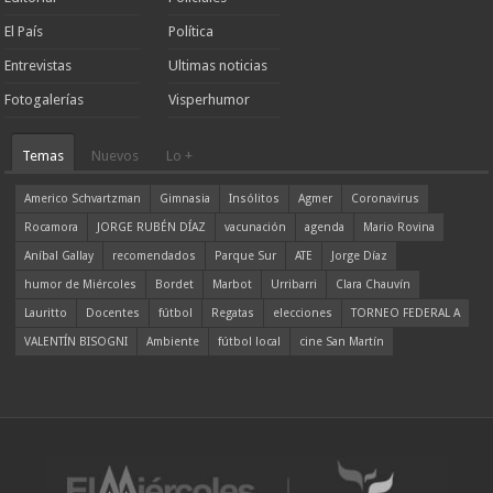
El País
Política
Entrevistas
Ultimas noticias
Fotogalerías
Visperhumor
Temas
Nuevos
Lo +
Americo Schvartzman
Gimnasia
Insólitos
Agmer
Coronavirus
Rocamora
JORGE RUBÉN DÍAZ
vacunación
agenda
Mario Rovina
Aníbal Gallay
recomendados
Parque Sur
ATE
Jorge Díaz
humor de Miércoles
Bordet
Marbot
Urribarri
Clara Chauvín
Lauritto
Docentes
fútbol
Regatas
elecciones
TORNEO FEDERAL A
VALENTÍN BISOGNI
Ambiente
fútbol local
cine San Martín