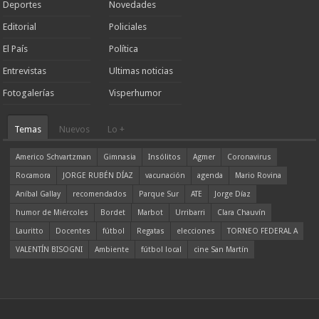
Deportes
Novedades
Editorial
Policiales
El País
Política
Entrevistas
Ultimas noticias
Fotogalerías
Visperhumor
Temas
Nuevos
Lo +
Americo Schvartzman
Gimnasia
Insólitos
Agmer
Coronavirus
Rocamora
JORGE RUBÉN DÍAZ
vacunación
agenda
Mario Rovina
Aníbal Gallay
recomendados
Parque Sur
ATE
Jorge Díaz
humor de Miércoles
Bordet
Marbot
Urribarri
Clara Chauvín
Lauritto
Docentes
fútbol
Regatas
elecciones
TORNEO FEDERAL A
VALENTÍN BISOGNI
Ambiente
fútbol local
cine San Martín