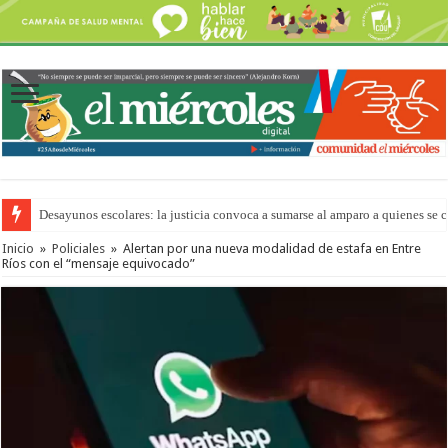
Desayunos escolares: la justicia convoca a sumarse al amparo a quienes se 
“La Feria en tu Barrio” para agostocon sus días y horarios
Inicio
»
Policiales
»
Alertan por una nueva modalidad de estafa en Entre
Ríos con el “mensaje equivocado”