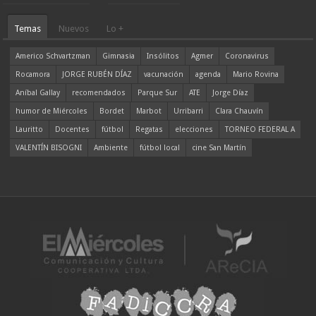
Temas
Nuevos
Lo +
Americo Schvartzman
Gimnasia
Insólitos
Agmer
Coronavirus
Rocamora
JORGE RUBÉN DÍAZ
vacunación
agenda
Mario Rovina
Aníbal Gallay
recomendados
Parque Sur
ATE
Jorge Díaz
humor de Miércoles
Bordet
Marbot
Urribarri
Clara Chauvín
Lauritto
Docentes
fútbol
Regatas
elecciones
TORNEO FEDERAL A
VALENTÍN BISOGNI
Ambiente
fútbol local
cine San Martín