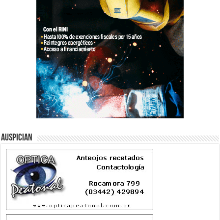
Auspician