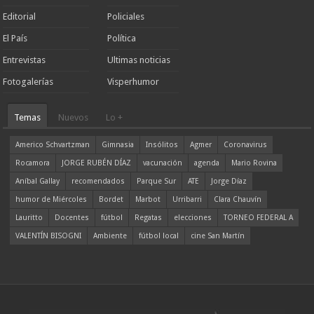
Editorial
Policiales
El País
Política
Entrevistas
Ultimas noticias
Fotogalerías
Visperhumor
Temas
Nuevos
Lo +
Americo Schvartzman
Gimnasia
Insólitos
Agmer
Coronavirus
Rocamora
JORGE RUBÉN DÍAZ
vacunación
agenda
Mario Rovina
Aníbal Gallay
recomendados
Parque Sur
ATE
Jorge Díaz
humor de Miércoles
Bordet
Marbot
Urribarri
Clara Chauvín
Lauritto
Docentes
fútbol
Regatas
elecciones
TORNEO FEDERAL A
VALENTÍN BISOGNI
Ambiente
fútbol local
cine San Martín