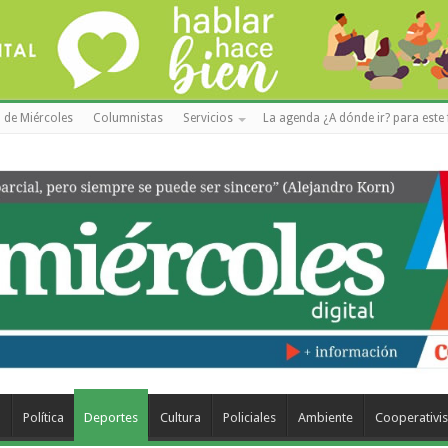
 de Miércoles
Columnistas
Servicios
La agenda ¿A dónde ir? para este 
a
Política
Deportes
Cultura
Policiales
Ambiente
Cooperativi