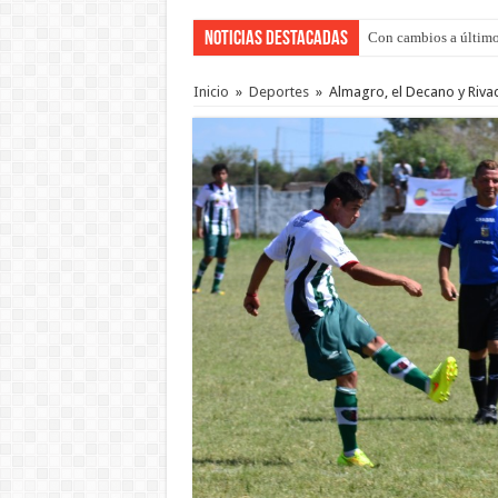
Noticias Destacadas
Con cambios a último
Adopción en Entre Río
Inicio
»
Deportes
»
Almagro, el Decano y Rivada