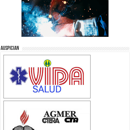
Auspician