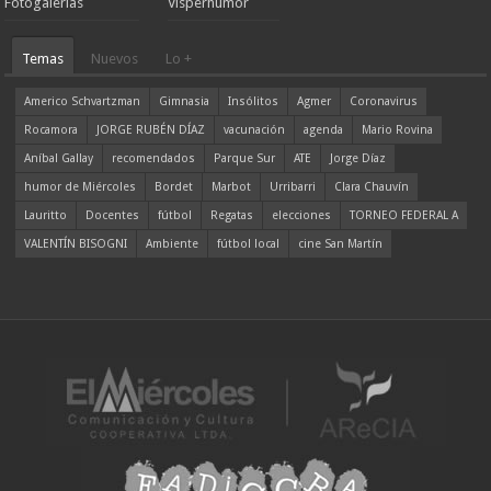
Fotogalerías
Visperhumor
Temas
Nuevos
Lo +
Americo Schvartzman
Gimnasia
Insólitos
Agmer
Coronavirus
Rocamora
JORGE RUBÉN DÍAZ
vacunación
agenda
Mario Rovina
Aníbal Gallay
recomendados
Parque Sur
ATE
Jorge Díaz
humor de Miércoles
Bordet
Marbot
Urribarri
Clara Chauvín
Lauritto
Docentes
fútbol
Regatas
elecciones
TORNEO FEDERAL A
VALENTÍN BISOGNI
Ambiente
fútbol local
cine San Martín