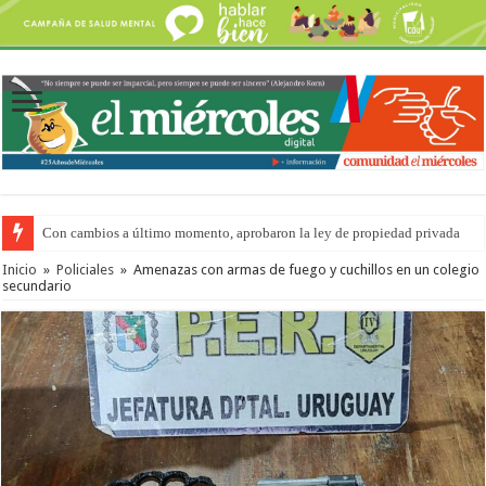
Con cambios a último momento, aprobaron la ley de propiedad privada
Del viernes 7 al domingo 9 de agosto: la agenda ¿A dónde ir? para este find
Inicio
»
Policiales
»
Amenazas con armas de fuego y cuchillos en un colegio
secundario