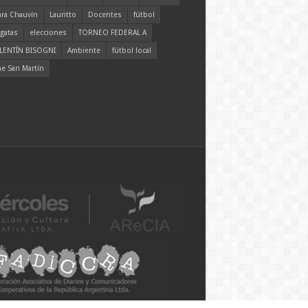
ara Chauvín
Lauritto
Docentes
fútbol
gatas
elecciones
TORNEO FEDERAL A
LENTÍN BISOGNI
Ambiente
fútbol local
ne San Martín