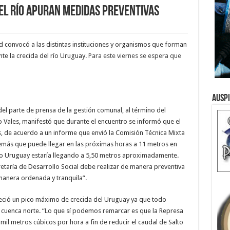
el río apuran medidas preventivas
d convocó a las distintas instituciones y organismos que forman
nte la crecida del río Uruguay.
Para este viernes se espera que
Ausp
el parte de prensa de la gestión comunal, al término del
o Vales, manifestó que durante el encuentro se informó que el
s, de acuerdo a un informe que envió la Comisión Técnica Mixta
emás que puede llegar en las próximas horas a 11 metros en
 río Uruguay estaría llegando a 5,50 metros aproximadamente.
retaría de Desarrollo Social debe realizar de manera preventiva
manera ordenada y tranquila”.
eció un pico máximo de crecida del Uruguay ya que todo
la cuenca norte. “Lo que sí podemos remarcar es que la Represa
il metros cúbicos por hora a fin de reducir el caudal de Salto