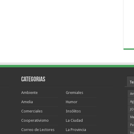
Categorias
Te
Ambiente
Gremiales
Am
Amelia
Humor
Ag
JO
Comerciales
Insólitos
Ma
Cooperativismo
La Ciudad
Pa
Correo de Lectores
La Provincia
hu