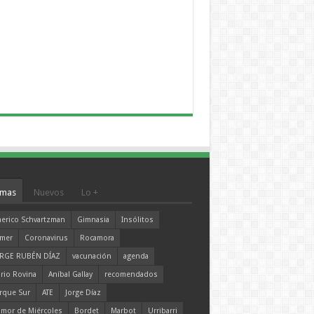
mas
Nuevos
Lo +
erico Schvartzman
Gimnasia
Insólitos
mer
Coronavirus
Rocamora
RGE RUBÉN DÍAZ
vacunación
agenda
rio Rovina
Aníbal Gallay
recomendados
rque Sur
ATE
Jorge Díaz
mor de Miércoles
Bordet
Marbot
Urribarri