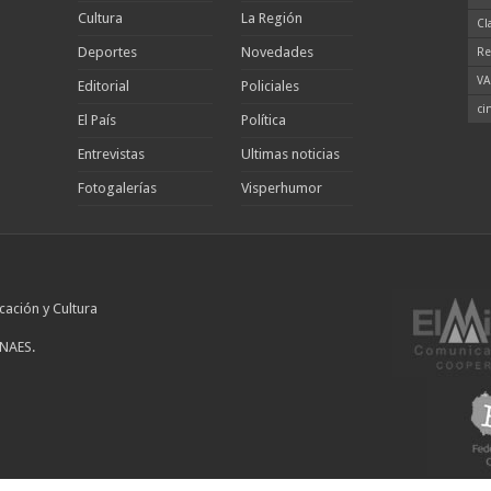
Cultura
La Región
Cl
Deportes
Novedades
Re
VA
Editorial
Policiales
ci
El País
Política
Entrevistas
Ultimas noticias
Fotogalerías
Visperhumor
cación y Cultura
INAES.