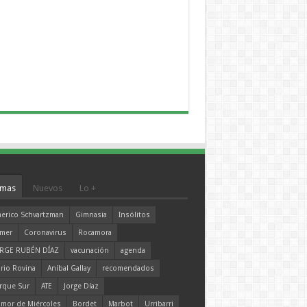
mas
Nuevos
Lo +
erico Schvartzman
Gimnasia
Insólitos
mer
Coronavirus
Rocamora
RGE RUBÉN DÍAZ
vacunación
agenda
rio Rovina
Aníbal Gallay
recomendados
rque Sur
ATE
Jorge Díaz
mor de Miércoles
Bordet
Marbot
Urribarri