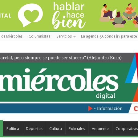
 de Miércoles
Columnistas
Servicios
La agenda ¿A dónde ir? para este 
Política
Deportes
Cultura
Policiales
Ambiente
Cooperativi