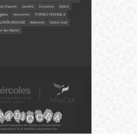
ara Chauvín
Lauritto
Docentes
fútbol
gatas
elecciones
TORNEO FEDERAL A
LENTÍN BISOGNI
Ambiente
fútbol local
ne San Martín