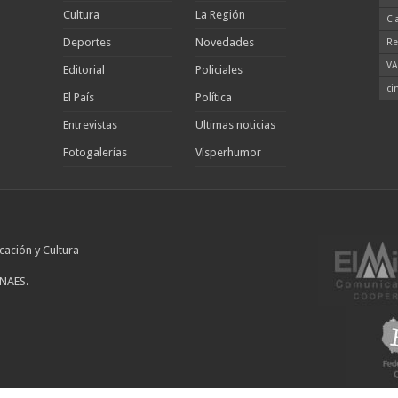
Cultura
La Región
Cl
Deportes
Novedades
Re
VA
Editorial
Policiales
ci
El País
Política
Entrevistas
Ultimas noticias
Fotogalerías
Visperhumor
cación y Cultura
INAES.