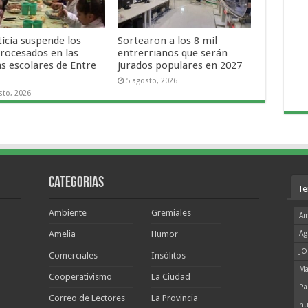
ticia suspende los
Sortearon a los 8 mil
procesados en las
entrerrianos que serán
as escolares de Entre
jurados populares en 2027
5 agosto, 2026
sto, 2026
Categorias
Te
Ambiente
Gremiales
Am
Amelia
Humor
Ag
JO
Comerciales
Insólitos
Ma
Cooperativismo
La Ciudad
Pa
Correo de Lectores
La Provincia
hu