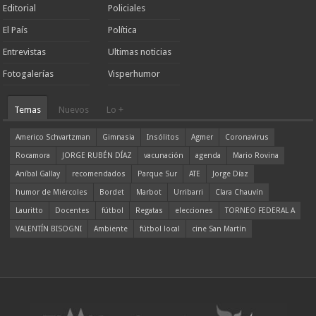
Editorial
Policiales
El País
Política
Entrevistas
Ultimas noticias
Fotogalerías
Visperhumor
Temas
Nuevos
Lo +
Americo Schvartzman
Gimnasia
Insólitos
Agmer
Coronavirus
Rocamora
JORGE RUBÉN DÍAZ
vacunación
agenda
Mario Rovina
Aníbal Gallay
recomendados
Parque Sur
ATE
Jorge Díaz
humor de Miércoles
Bordet
Marbot
Urribarri
Clara Chauvín
Lauritto
Docentes
fútbol
Regatas
elecciones
TORNEO FEDERAL A
VALENTÍN BISOGNI
Ambiente
fútbol local
cine San Martín