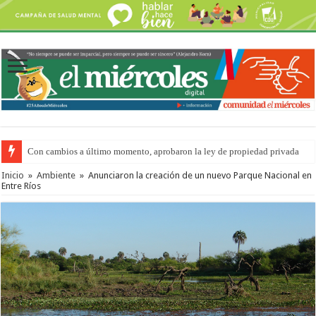
Con cambios a último momento, aprobaron la ley de propiedad privada
Adopción en Entre Ríos: el 35% de los 90 niños, niñas y adolescentes que 
Inicio
»
Ambiente
»
Anunciaron la creación de un nuevo Parque Nacional en
Entre Ríos