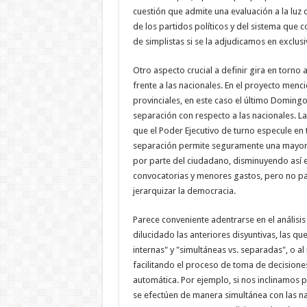
cuestión que admite una evaluación a la luz d
de los partidos políticos y del sistema que
de simplistas si se la adjudicamos en exclusi
Otro aspecto crucial a definir gira en torno 
frente a las nacionales. En el proyecto menc
provinciales, en este caso el último Domin
separación con respecto a las nacionales. La 
que el Poder Ejecutivo de turno especule en 
separación permite seguramente una mayor r
por parte del ciudadano, disminuyendo así e
convocatorias y menores gastos, pero no par
jerarquizar la democracia.
Parece conveniente adentrarse en el análisi
dilucidado las anteriores disyuntivas, las q
internas" y "simultáneas vs. separadas", o al
facilitando el proceso de toma de decisione
automática. Por ejemplo, si nos inclinamos 
se efectúen de manera simultánea con las na