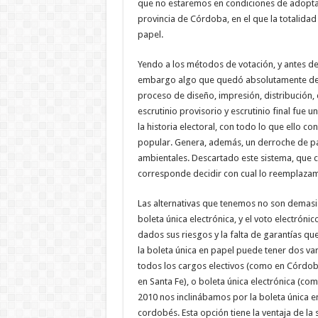
que no estaremos en condiciones de adoptar 
provincia de Córdoba, en el que la totalidad
papel.
Yendo a los métodos de votación, y antes d
embargo algo que quedó absolutamente de ma
proceso de diseño, impresión, distribución, 
escrutinio provisorio y escrutinio final fue 
la historia electoral, con todo lo que ello c
popular. Genera, además, un derroche de 
ambientales. Descartado este sistema, que c
corresponde decidir con cual lo reemplaza
Las alternativas que tenemos no son demasiad
boleta única electrónica, y el voto electróni
dados sus riesgos y la falta de garantías q
la boleta única en papel puede tener dos var
todos los cargos electivos (como en Córdob
en Santa Fe), o boleta única electrónica (co
2010 nos inclinábamos por la boleta única en
cordobés. Esta opción tiene la ventaja de la 