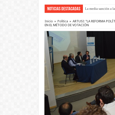
Noticias Destacadas
La media sanción a la
La Federación Nacion
Inicio
»
Política
»
ARTUSI: "LA REFORMA POLÍ
EN EL MÉTODO DE VOTACIÓN