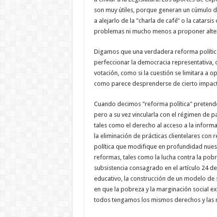
son muy útiles, porque generan un cúmulo d
a alejarlo de la "charla de café" o la catarsi
problemas ni mucho menos a proponer alter
Digamos que una verdadera reforma política
perfeccionar la democracia representativa,
votación, como si la cuestión se limitara a op
como parece desprenderse de cierto impacto
Cuando decimos "reforma política" pretende
pero a su vez vincularla con el régimen de par
tales como el derecho al acceso a la informaci
la eliminación de prácticas clientelares con
política que modifique en profundidad nues
reformas, tales como la lucha contra la pobr
subsistencia consagrado en el artículo 24 de
educativo, la construcción de un modelo de s
en que la pobreza y la marginación social e
todos tengamos los mismos derechos y las mi