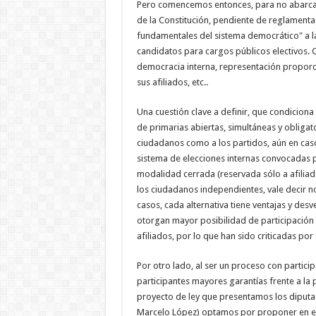
Pero comencemos entonces, para no abarcar d
de la Constitución, pendiente de reglamentac
fundamentales del sistema democrático" a la
candidatos para cargos públicos electivos. 
democracia interna, representación proporci
sus afiliados, etc..
Una cuestión clave a definir, que condiciona
de primarias abiertas, simultáneas y obligat
ciudadanos como a los partidos, aún en caso 
sistema de elecciones internas convocadas po
modalidad cerrada (reservada sólo a afiliad
los ciudadanos independientes, vale decir n
casos, cada alternativa tiene ventajas y de
otorgan mayor posibilidad de participación a 
afiliados, por lo que han sido criticadas por 
Por otro lado, al ser un proceso con particip
participantes mayores garantías frente a la 
proyecto de ley que presentamos los diputad
Marcelo López) optamos por proponer en es