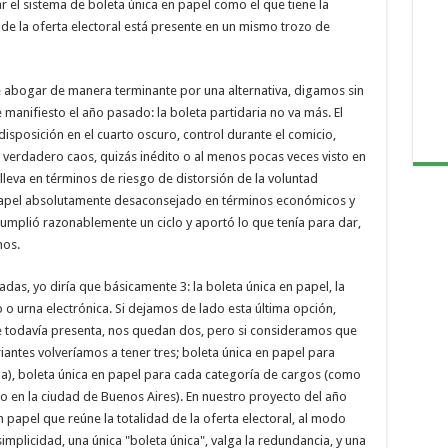
el sistema de boleta única en papel como el que tiene la
 de la oferta electoral está presente en un mismo trozo de
e abogar de manera terminante por una alternativa, digamos sin
nifiesto el año pasado: la boleta partidaria no va más. El
disposición en el cuarto oscuro, control durante el comicio,
un verdadero caos, quizás inédito o al menos pocas veces visto en
onlleva en términos de riesgo de distorsión de la voluntad
papel absolutamente desaconsejado en términos económicos y
umplió razonablemente un ciclo y aportó lo que tenía para dar,
mos.
as, yo diría que básicamente 3: la boleta única en papel, la
co o urna electrónica. Si dejamos de lado esta última opción,
ue todavía presenta, nos quedan dos, pero si consideramos que
iantes volveríamos a tener tres; boleta única en papel para
a), boleta única en papel para cada categoría de cargos (como
mo en la ciudad de Buenos Aires). En nuestro proyecto del año
 papel que reúne la totalidad de la oferta electoral, al modo
simplicidad, una única "boleta única", valga la redundancia, y una