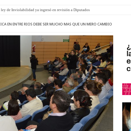
 ley de Inviolabilidad ya ingresó en revisión a Diputados
al Campesina de Entre Ríos apoyó el amparo colectivo que frena el contrato con 
TICA EN ENTRE RIOS DEBE SER MUCHO MAS QUE UN MERO CAMBIO