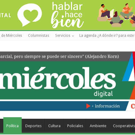
 de Miércoles
Columnistas
Servicios
La agenda ¿A dónde ir? para este 
a
Política
Deportes
Cultura
Policiales
Ambiente
Cooperativi