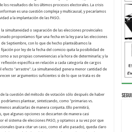
e los resultados de los últimos procesos electorales. La crisis
 conforman es una cuestión compleja y multicausal, y pecaríamos
vidad a la implantación de las PASO.
a la simultaneidad o separación de las elecciones provinciales
ionado proponíamos fijar una fecha en la ley para las elecciones
go de Septiembre, con lo que de hecho planteábamos la
fijación por ley de la fecha del comicio quita la posibilidad de
torno a sus propias conveniencias a la hora de determinarla; y la
eflexión específica en relación a cada categoría de cargos
l efecto "arrastre". La simultaneidad genera menor cantidad de
ecen ser argumentos suficientes si de lo que se trata es de
s de la cuestión del método de votación sólo después de haber
Segui
ue podríamos plantear, sintetizando, como "primarias vs.
 menos analizarlas de manera conjunta. Ello permitirá,
s, que algunas opciones se descarten de manera casi
por el sistema de elecciones PASO, y optamos a su vez por que
cionales (para citar un caso, como el año pasado), queda claro