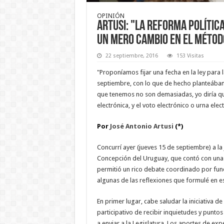
OPINIÓN
ARTUSI: "LA REFORMA POLÍTIC
UN MERO CAMBIO EN EL MÉTOD
22 septiembre, 2016
153 Visitas
"Proponíamos fijar una fecha en la ley para 
septiembre, con lo que de hecho planteábamo
que tenemos no son demasiadas, yo diría que
electrónica, y el voto electrónico o urna elec
Por
José Antonio Artusi
(*)
Concurrí ayer (jueves 15 de septiembre) a la
Concepción del Uruguay, que contó con una 
permitió un rico debate coordinado por func
algunas de las reflexiones que formulé en e
En primer lugar, cabe saludar la iniciativa 
participativo de recibir inquietudes y punto
a enviar a la Legislatura. Los aportes de ex