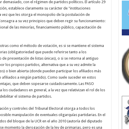
emasiado, con el régimen de partidos políticos. El artículo 29
ión, establece claramente su carácter de "instituciones
 vez que les otorga el monopolio de la postulación de
Consagra a su vez principios que deben regir su funcionamiento:
onal de las minorías, financiamiento público, capacitación de
 otras como el método de votación, es si se mantiene el sistema
orias (obligatoriedad que puede referirse tanto a los
de presentación de listas únicas), o si se retorna al antiguo
r los propios partidos, alternativa que a su vez admite la
os) o bien abierta (donde pueden participar los afiliados más
o afiliados a ningún partido). Como suele suceder en estos
sventajas, que deben sopesarse cuidadosamente. Las PASO
los ciudadanos en general, a la vez que relativizan el rol de los
debilitar el sistema de partidos.
ación y controles del Tribunal Electoral otorga a todos los
posible manipulación de eventuales oligarquías partidarias. En el
os del bloque de la UCR en el año 2010 (autoría del diputado
e momento la derogación de la ley de primarias, pero es una